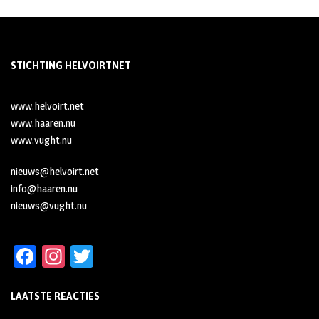
STICHTING HELVOIRTNET
www.helvoirt.net
www.haaren.nu
www.vught.nu
nieuws@helvoirt.net
info@haaren.nu
nieuws@vught.nu
Fa
In
T
ce
st
wi
LAATSTE REACTIES
b
ag
tt