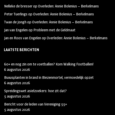
oo
ra
er
Nelleke de bresser
op
Overleden: Annie Bolenius – Berkelmans
k
m
Peter Tuerlings
op
Overleden: Annie Bolenius – Berkelmans
Twan de Jongh
op
Overleden: Annie Bolenius – Berkelmans
Jan van Engelen
op
Probleem met de Geldmaat
Jan en Roos van Engelen
op
Overleden: Annie Bolenius – Berkelmans
LAATSTE BERICHTEN
60+ en nog zin om te voetballen? Kom Walking Footballen!
6 augustus 2026
Buxusplanten in brand in Biezenmortel, vermoedelijk opzet
6 augustus 2026
Spreidingswet asielzoekers: hoe zit dat?
5 augustus 2026
Bericht voor de leden van Vereniging 55+
5 augustus 2026