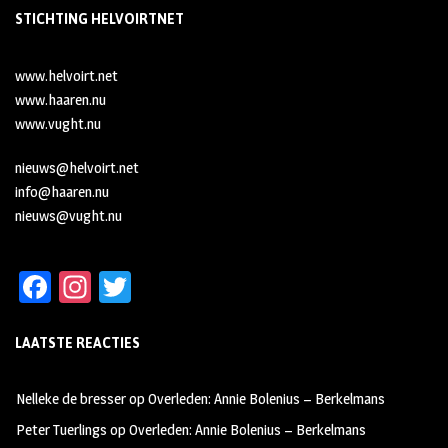
STICHTING HELVOIRTNET
www.helvoirt.net
www.haaren.nu
www.vught.nu
nieuws@helvoirt.net
info@haaren.nu
nieuws@vught.nu
Fa
In
T
ce
st
wi
LAATSTE REACTIES
b
ag
tt
oo
ra
er
Nelleke de bresser
op
Overleden: Annie Bolenius – Berkelmans
k
m
Peter Tuerlings
op
Overleden: Annie Bolenius – Berkelmans