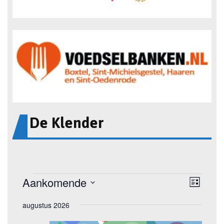
De Klender