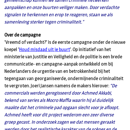
gemeenschap kunnen we samen criminele netwerken
aanpakken en onze buurten veiliger maken. Door verdachte
signalen te herkennen en erop te reageren, staan we als
samenleving sterker tegen criminaliteit.”
Over de campagne
‘Vreemd of verdacht?’ is de eerste campagne onder de nieuwe
koepel ‘
Houd misdaad uit je buurt
’. Op initiatief van het
ministerie van Justitie en Veiligheid en de politie is een brede
communicatie- en campagne-aanpak ontwikkeld om bij
Nederlanders de urgentie van en betrokkenheid bij het
tegengaan van georganiseerde, ondermijnende criminaliteit
te vergroten. Joeri Jansen namens de makers hierover:
“De
commercials werden geregisseerd door Achmed Akkabi,
bekend van series als Mocro Maffia waarin hij al duidelijk
maakte dat het criminele pad opgaan slecht voor je afloopt.
Achmed heeft voor dit project wederom een zeer diverse
groep gecast. In onderzoek zagen we dat mensen geraakt
werden door het realistische karakter van de scènes en de