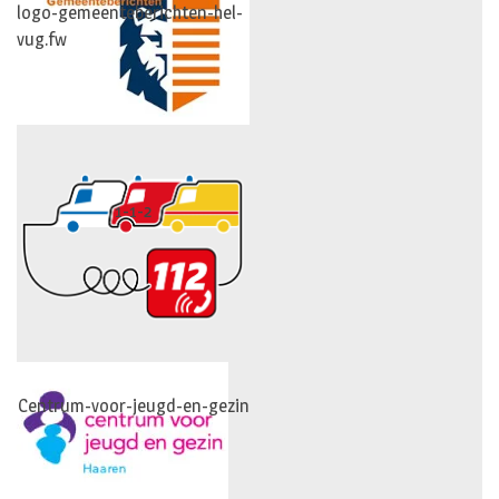
logo-gemeenteberichten-hel-
vug.fw
1-1-2
Centrum-voor-jeugd-en-gezin