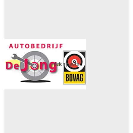
dejong-auto