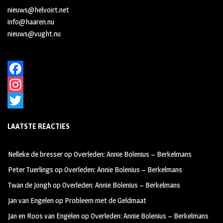
nieuws@helvoirt.net
info@haaren.nu
nieuws@vught.nu
F
a
I
c
n
T
LAATSTE REACTIES
e
s
w
b
t
i
Nelleke de bresser
op
Overleden: Annie Bolenius – Berkelmans
o
a
t
Peter Tuerlings
op
Overleden: Annie Bolenius – Berkelmans
o
g
t
Twan de Jongh
op
Overleden: Annie Bolenius – Berkelmans
k
r
e
Jan van Engelen
op
Probleem met de Geldmaat
a
r
Jan en Roos van Engelen
op
Overleden: Annie Bolenius – Berkelmans