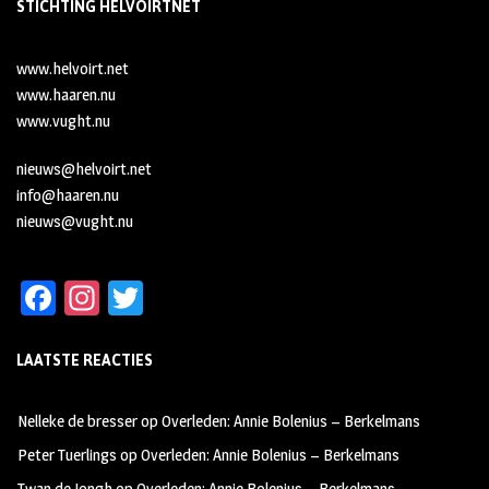
STICHTING HELVOIRTNET
www.helvoirt.net
www.haaren.nu
www.vught.nu
nieuws@helvoirt.net
info@haaren.nu
nieuws@vught.nu
Fa
In
T
ce
st
wi
LAATSTE REACTIES
b
ag
tt
oo
ra
er
Nelleke de bresser
op
Overleden: Annie Bolenius – Berkelmans
k
m
Peter Tuerlings
op
Overleden: Annie Bolenius – Berkelmans
Twan de Jongh
op
Overleden: Annie Bolenius – Berkelmans