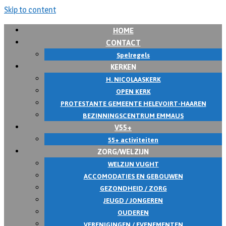
Skip to content
HOME
CONTACT
Spelregels
KERKEN
H. NICOLAASKERK
OPEN KERK
PROTESTANTE GEMEENTE HELEVOIRT-HAAREN
BEZINNINGSCENTRUM EMMAUS
V55+
55+ activiteiten
ZORG/WELZIJN
WELZIJN VUGHT
ACCOMODATIES EN GEBOUWEN
GEZONDHEID / ZORG
JEUGD / JONGEREN
OUDEREN
VERENIGINGEN / EVENEMENTEN