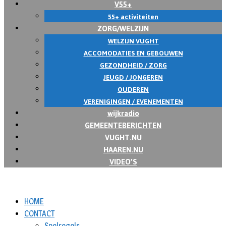
V55+
55+ activiteiten
ZORG/WELZIJN
WELZIJN VUGHT
ACCOMODATIES EN GEBOUWEN
GEZONDHEID / ZORG
JEUGD / JONGEREN
OUDEREN
VERENIGINGEN / EVENEMENTEN
wijkradio
GEMEENTEBERICHTEN
VUGHT.NU
HAAREN.NU
VIDEO’S
HOME
CONTACT
Spelregels