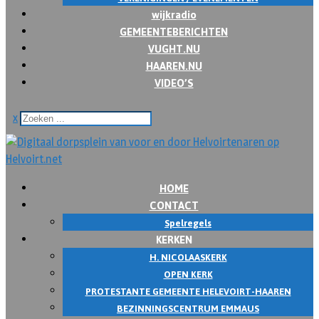
wijkradio
GEMEENTEBERICHTEN
VUGHT.NU
HAAREN.NU
VIDEO’S
x
HOME
CONTACT
Spelregels
KERKEN
H. NICOLAASKERK
OPEN KERK
PROTESTANTE GEMEENTE HELEVOIRT-HAAREN
BEZINNINGSCENTRUM EMMAUS