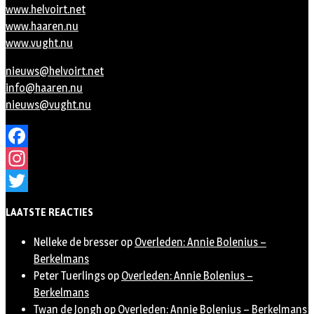
www.helvoirt.net
www.haaren.nu
www.vught.nu
nieuws@helvoirt.net
info@haaren.nu
nieuws@vught.nu
Facebook
Instagram
Twitter
LAATSTE REACTIES
Nelleke de bresser
op
Overleden: Annie Bolenius –
Berkelmans
Peter Tuerlings
op
Overleden: Annie Bolenius –
Berkelmans
Twan de Jongh
op
Overleden: Annie Bolenius – Berkelmans