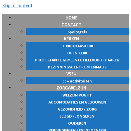
Skip to content
HOME
CONTACT
Spelregels
KERKEN
H. NICOLAASKERK
OPEN KERK
PROTESTANTE GEMEENTE HELEVOIRT-HAAREN
BEZINNINGSCENTRUM EMMAUS
V55+
55+ activiteiten
ZORG/WELZIJN
WELZIJN VUGHT
ACCOMODATIES EN GEBOUWEN
GEZONDHEID / ZORG
JEUGD / JONGEREN
OUDEREN
VERENIGINGEN / EVENEMENTEN