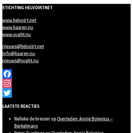
STICHTING HELVOIRTNET
www.helvoirt.net
www.haaren.nu
www.vught.nu
nieuws@helvoirt.net
info@haaren.nu
nieuws@vught.nu
Facebook
Instagram
Twitter
LAATSTE REACTIES
Nelleke de bresser
op
Overleden: Annie Bolenius –
Berkelmans