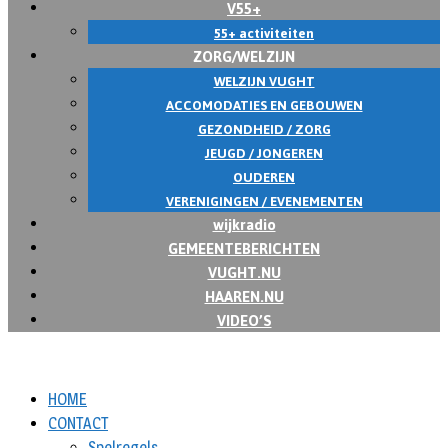
V55+
55+ activiteiten
ZORG/WELZIJN
WELZIJN VUGHT
ACCOMODATIES EN GEBOUWEN
GEZONDHEID / ZORG
JEUGD / JONGEREN
OUDEREN
VERENIGINGEN / EVENEMENTEN
wijkradio
GEMEENTEBERICHTEN
VUGHT.NU
HAAREN.NU
VIDEO’S
HOME
CONTACT
Spelregels