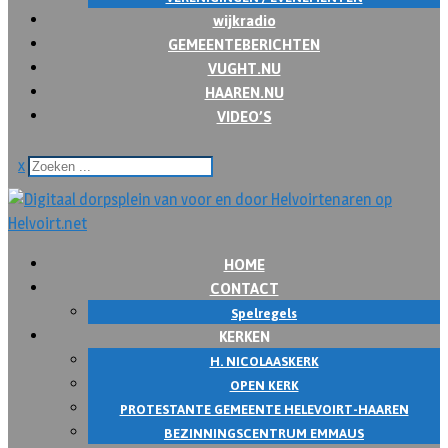
wijkradio
GEMEENTEBERICHTEN
VUGHT.NU
HAAREN.NU
VIDEO’S
x
HOME
CONTACT
Spelregels
KERKEN
H. NICOLAASKERK
OPEN KERK
PROTESTANTE GEMEENTE HELEVOIRT-HAAREN
BEZINNINGSCENTRUM EMMAUS