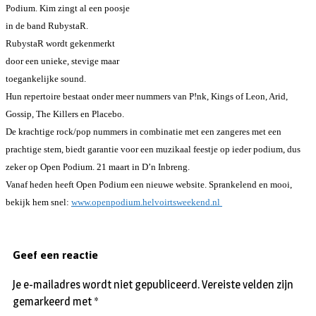
Podium. Kim zingt al een poosje
in de band RubystaR.
RubystaR wordt gekenmerkt
door een unieke, stevige maar
toegankelijke sound.
Hun repertoire bestaat onder meer nummers van P!nk, Kings of Leon, Arid,
Gossip, The Killers en Placebo.
De krachtige rock/pop nummers in combinatie met een zangeres met een
prachtige stem, biedt garantie voor een muzikaal feestje op ieder podium, dus
zeker op Open Podium. 21 maart in D’n Inbreng.
Vanaf heden heeft Open Podium een nieuwe website. Sprankelend en mooi,
bekijk hem snel:
www.openpodium.helvoirtsweekend.nl
Geef een reactie
Je e-mailadres wordt niet gepubliceerd.
Vereiste velden zijn
gemarkeerd met
*