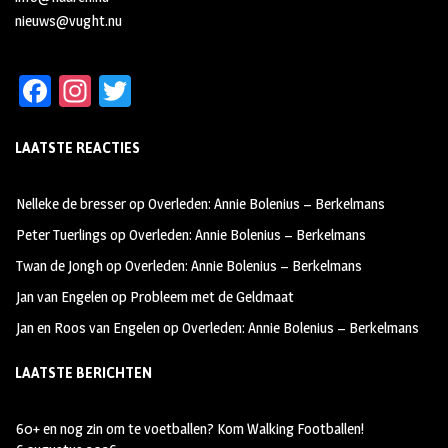
nieuws@vught.nu
Fa
In
T
ce
st
wi
LAATSTE REACTIES
b
ag
tt
oo
ra
er
Nelleke de bresser
op
Overleden: Annie Bolenius – Berkelmans
k
m
Peter Tuerlings
op
Overleden: Annie Bolenius – Berkelmans
Twan de Jongh
op
Overleden: Annie Bolenius – Berkelmans
Jan van Engelen
op
Probleem met de Geldmaat
Jan en Roos van Engelen
op
Overleden: Annie Bolenius – Berkelmans
LAATSTE BERICHTEN
60+ en nog zin om te voetballen? Kom Walking Footballen!