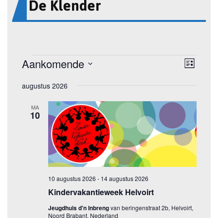
De Klender