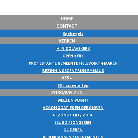
HOME
CONTACT
Spelregels
KERKEN
H. NICOLAASKERK
OPEN KERK
PROTESTANTE GEMEENTE HELEVOIRT-HAAREN
BEZINNINGSCENTRUM EMMAUS
V55+
55+ activiteiten
ZORG/WELZIJN
WELZIJN VUGHT
ACCOMODATIES EN GEBOUWEN
GEZONDHEID / ZORG
JEUGD / JONGEREN
OUDEREN
VERENIGINGEN / EVENEMENTEN