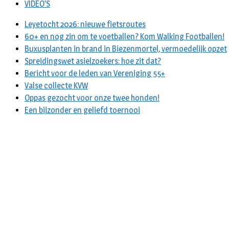
VIDEO’S
Leyetocht 2026: nieuwe fietsroutes
60+ en nog zin om te voetballen? Kom Walking Footballen!
Buxusplanten in brand in Biezenmortel, vermoedelijk opzet
Spreidingswet asielzoekers: hoe zit dat?
Bericht voor de leden van Vereniging 55+
Valse collecte KVW
Oppas gezocht voor onze twee honden!
Een bijzonder en geliefd toernooi