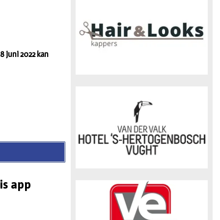
n
8 juni 2022 kan
is app