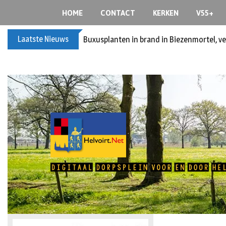
HOME
CONTACT
KERKEN
V55+
Laatste Nieuws
Buxusplanten in brand in Biezenmortel, v