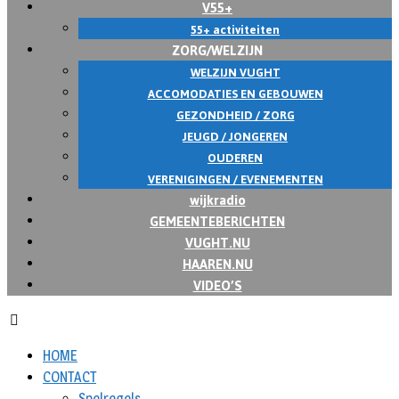
V55+
55+ activiteiten
ZORG/WELZIJN
WELZIJN VUGHT
ACCOMODATIES EN GEBOUWEN
GEZONDHEID / ZORG
JEUGD / JONGEREN
OUDEREN
VERENIGINGEN / EVENEMENTEN
wijkradio
GEMEENTEBERICHTEN
VUGHT.NU
HAAREN.NU
VIDEO’S
HOME
CONTACT
Spelregels