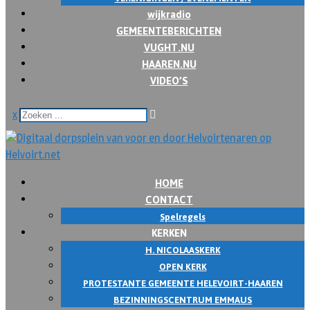
wijkradio
GEMEENTEBERICHTEN
VUGHT.NU
HAAREN.NU
VIDEO’S
x
HOME
CONTACT
Spelregels
KERKEN
H. NICOLAASKERK
OPEN KERK
PROTESTANTE GEMEENTE HELEVOIRT-HAAREN
BEZINNINGSCENTRUM EMMAUS