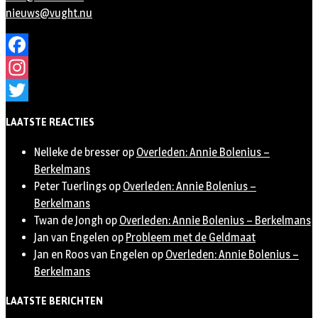
nieuws@vught.nu
Facebook
Instagram
Twitter
LAATSTE REACTIES
Nelleke de bresser
op
Overleden: Annie Bolenius –
Berkelmans
Peter Tuerlings
op
Overleden: Annie Bolenius –
Berkelmans
Twan de Jongh
op
Overleden: Annie Bolenius – Berkelmans
Jan van Engelen
op
Probleem met de Geldmaat
Jan en Roos van Engelen
op
Overleden: Annie Bolenius –
Berkelmans
LAATSTE BERICHTEN