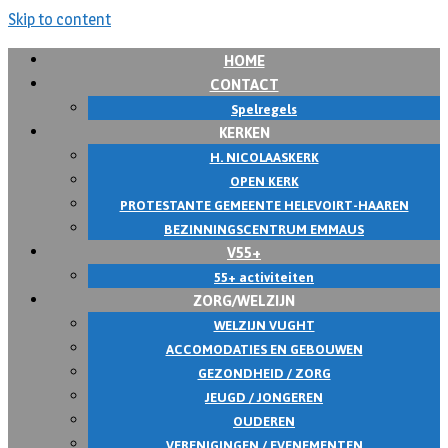
Skip to content
HOME
CONTACT
Spelregels
KERKEN
H. NICOLAASKERK
OPEN KERK
PROTESTANTE GEMEENTE HELEVOIRT-HAAREN
BEZINNINGSCENTRUM EMMAUS
V55+
55+ activiteiten
ZORG/WELZIJN
WELZIJN VUGHT
ACCOMODATIES EN GEBOUWEN
GEZONDHEID / ZORG
JEUGD / JONGEREN
OUDEREN
VERENIGINGEN / EVENEMENTEN