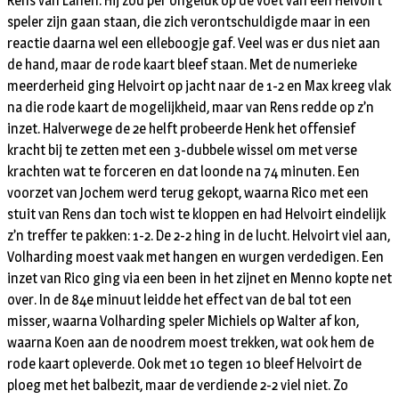
Rens van Lanen. Hij zou per ongeluk op de voet van een Helvoirt
speler zijn gaan staan, die zich verontschuldigde maar in een
reactie daarna wel een elleboogje gaf. Veel was er dus niet aan
de hand, maar de rode kaart bleef staan. Met de numerieke
meerderheid ging Helvoirt op jacht naar de 1-2 en Max kreeg vlak
na die rode kaart de mogelijkheid, maar van Rens redde op z’n
inzet. Halverwege de 2e helft probeerde Henk het offensief
kracht bij te zetten met een 3-dubbele wissel om met verse
krachten wat te forceren en dat loonde na 74 minuten. Een
voorzet van Jochem werd terug gekopt, waarna Rico met een
stuit van Rens dan toch wist te kloppen en had Helvoirt eindelijk
z’n treffer te pakken: 1-2. De 2-2 hing in de lucht. Helvoirt viel aan,
Volharding moest vaak met hangen en wurgen verdedigen. Een
inzet van Rico ging via een been in het zijnet en Menno kopte net
over. In de 84e minuut leidde het effect van de bal tot een
misser, waarna Volharding speler Michiels op Walter af kon,
waarna Koen aan de noodrem moest trekken, wat ook hem de
rode kaart opleverde. Ook met 10 tegen 10 bleef Helvoirt de
ploeg met het balbezit, maar de verdiende 2-2 viel niet. Zo