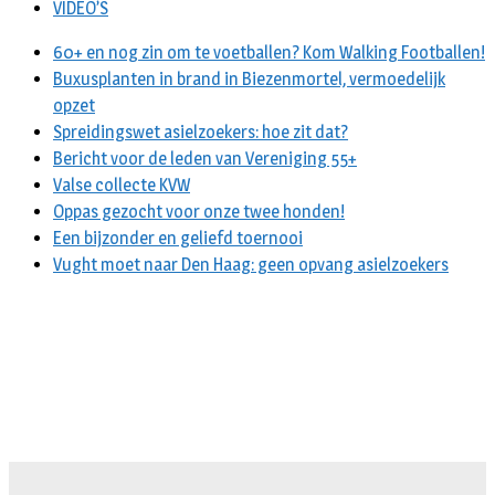
VIDEO’S
60+ en nog zin om te voetballen? Kom Walking Footballen!
Buxusplanten in brand in Biezenmortel, vermoedelijk
opzet
Spreidingswet asielzoekers: hoe zit dat?
Bericht voor de leden van Vereniging 55+
Valse collecte KVW
Oppas gezocht voor onze twee honden!
Een bijzonder en geliefd toernooi
Vught moet naar Den Haag: geen opvang asielzoekers