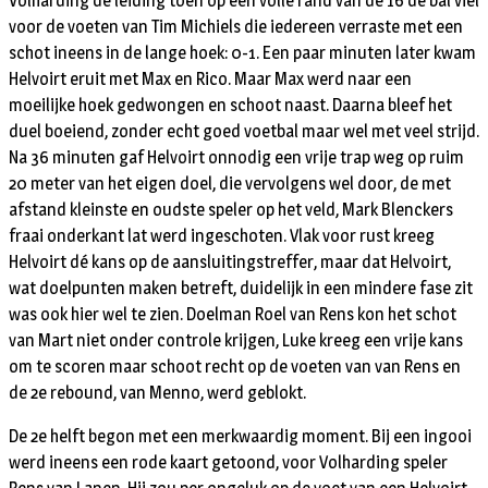
Volharding de leiding toen op een volle rand van de 16 de bal viel
voor de voeten van Tim Michiels die iedereen verraste met een
schot ineens in de lange hoek: 0-1. Een paar minuten later kwam
Helvoirt eruit met Max en Rico. Maar Max werd naar een
moeilijke hoek gedwongen en schoot naast. Daarna bleef het
duel boeiend, zonder echt goed voetbal maar wel met veel strijd.
Na 36 minuten gaf Helvoirt onnodig een vrije trap weg op ruim
20 meter van het eigen doel, die vervolgens wel door, de met
afstand kleinste en oudste speler op het veld, Mark Blenckers
fraai onderkant lat werd ingeschoten. Vlak voor rust kreeg
Helvoirt dé kans op de aansluitingstreffer, maar dat Helvoirt,
wat doelpunten maken betreft, duidelijk in een mindere fase zit
was ook hier wel te zien. Doelman Roel van Rens kon het schot
van Mart niet onder controle krijgen, Luke kreeg een vrije kans
om te scoren maar schoot recht op de voeten van van Rens en
de 2e rebound, van Menno, werd geblokt.
De 2e helft begon met een merkwaardig moment. Bij een ingooi
werd ineens een rode kaart getoond, voor Volharding speler