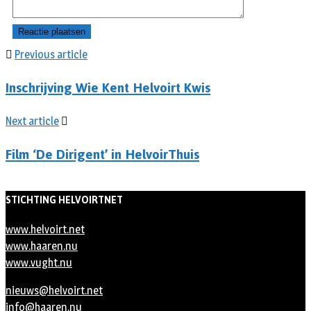
Previous article
Inschrijving Wie Kent Helvoirt Kwis
Next article
Film ‘De Dirigent’ in HelvoirThuis
STICHTING HELVOIRTNET
www.helvoirt.net
www.haaren.nu
www.vught.nu
nieuws@helvoirt.net
info@haaren.nu