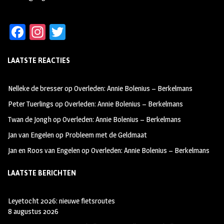
Fa
In
T
ce
st
wi
LAATSTE REACTIES
b
ag
tt
oo
ra
er
Nelleke de bresser
op
Overleden: Annie Bolenius – Berkelmans
k
m
Peter Tuerlings
op
Overleden: Annie Bolenius – Berkelmans
Twan de Jongh
op
Overleden: Annie Bolenius – Berkelmans
Jan van Engelen
op
Probleem met de Geldmaat
Jan en Roos van Engelen
op
Overleden: Annie Bolenius – Berkelmans
LAATSTE BERICHTEN
Leyetocht 2026: nieuwe fietsroutes
8 augustus 2026