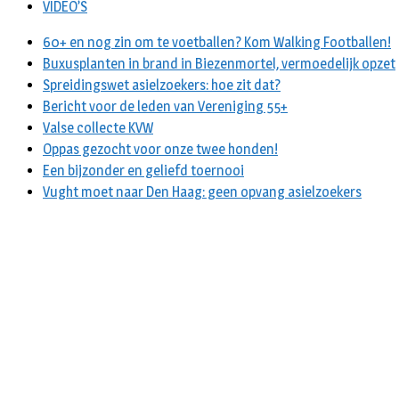
VIDEO’S
60+ en nog zin om te voetballen? Kom Walking Footballen!
Buxusplanten in brand in Biezenmortel, vermoedelijk opzet
Spreidingswet asielzoekers: hoe zit dat?
Bericht voor de leden van Vereniging 55+
Valse collecte KVW
Oppas gezocht voor onze twee honden!
Een bijzonder en geliefd toernooi
Vught moet naar Den Haag: geen opvang asielzoekers