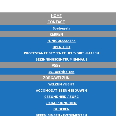
HOME
CONTACT
Spelregels
KERKEN
H. NICOLAASKERK
OPEN KERK
PROTESTANTE GEMEENTE HELEVOIRT-HAAREN
BEZINNINGSCENTRUM EMMAUS
V55+
55+ activiteiten
ZORG/WELZIJN
WELZIJN VUGHT
ACCOMODATIES EN GEBOUWEN
GEZONDHEID / ZORG
JEUGD / JONGEREN
OUDEREN
VERENIGINGEN / EVENEMENTEN