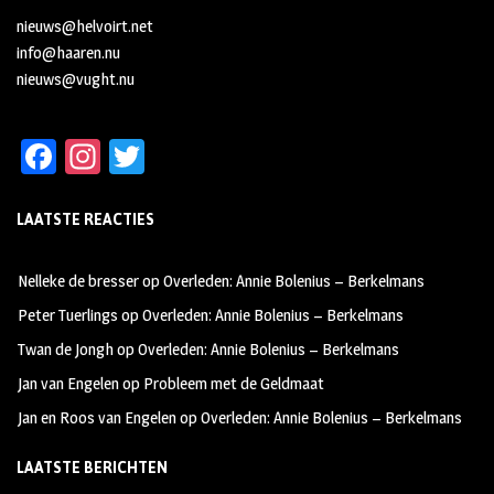
nieuws@helvoirt.net
info@haaren.nu
nieuws@vught.nu
Fa
In
T
ce
st
wi
LAATSTE REACTIES
b
ag
tt
oo
ra
er
Nelleke de bresser
op
Overleden: Annie Bolenius – Berkelmans
k
m
Peter Tuerlings
op
Overleden: Annie Bolenius – Berkelmans
Twan de Jongh
op
Overleden: Annie Bolenius – Berkelmans
Jan van Engelen
op
Probleem met de Geldmaat
Jan en Roos van Engelen
op
Overleden: Annie Bolenius – Berkelmans
LAATSTE BERICHTEN