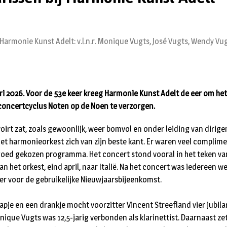
 Harmonie Kunst Adelt: v.l.n.r. Monique Vugts, José Vugts, Wendy Vugt
ri 2026. Voor de 53e keer kreeg Harmonie Kunst Adelt de eer om he
concertcyclus Noten op de Noen te verzorgen.
voirt zat, zoals gewoonlijk, weer bomvol en onder leiding van dirig
et harmonieorkest zich van zijn beste kant. Er waren veel complim
goed gekozen programma. Het concert stond vooral in het teken v
an het orkest, eind april, naar Italië. Na het concert was iedereen w
er voor de gebruikelijke Nieuwjaarsbijeenkomst.
pje en een drankje mocht voorzitter Vincent Streefland vier jubilar
ique Vugts was 12,5-jarig verbonden als klarinettist. Daarnaast zet