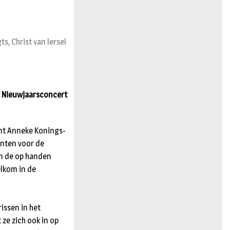
n
s, Christ van Iersel
t Nieuwjaarsconcert
ent Anneke Konings-
enten voor de
an de op handen
elkom in de
issen in het
 ze zich ook in op