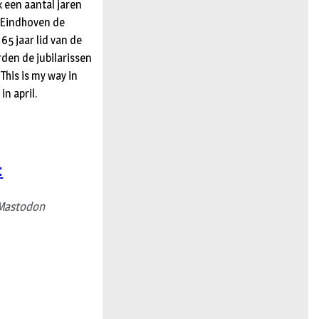
k een aantal jaren
t Eindhoven de
 65 jaar lid van de
den de jubilarissen
This is my way in
n april.
:
Mastodon