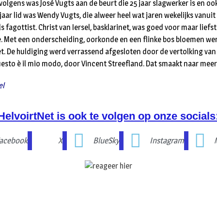
volgens was José Vugts aan de beurt die 25 jaar slagwerker is en oo
jaar lid was Wendy Vugts, die alweer heel wat jaren wekelijks vanui
s fagottist. Christ van Iersel, basklarinet, was goed voor maar liefst
. Met een onderscheiding, oorkonde en een flinke bos bloemen wer
et. De huldiging werd verrassend afgesloten door de vertolking van 
uesto è il mio modo, door Vincent Streefland. Dat smaakt naar meer i
el
HelvoirtNet is ook te volgen op onze socials
acebook
X
BlueSky
Instagram