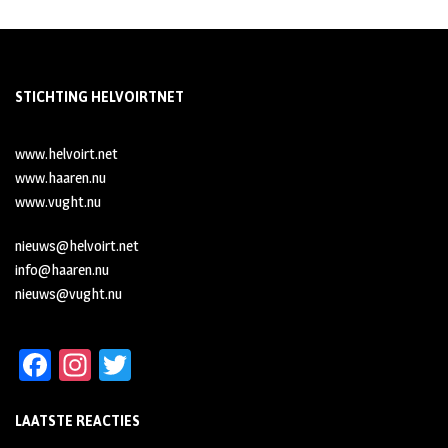
STICHTING HELVOIRTNET
www.helvoirt.net
www.haaren.nu
www.vught.nu
nieuws@helvoirt.net
info@haaren.nu
nieuws@vught.nu
Fa
In
T
ce
st
wi
LAATSTE REACTIES
b
ag
tt