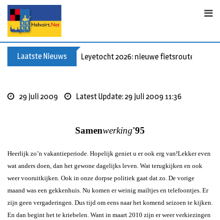
Skip
to
content
Laatste Nieuws
Leyetocht 2026: nieuwe fietsroutes
29 juli 2009
Latest Update: 29 juli 2009 11:36
Samen
werking
'95
Heerlijk zo’n vakantieperiode. Hopelijk geniet u er ook erg van!
Lekker even
wat anders doen, dan het gewone dagelijks leven. Wat terugkijken en ook
weer vooruitkijken. Ook in onze dorpse politiek gaat dat zo. De vorige
maand was een gekkenhuis. Nu komen er weinig mailtjes en telefoontjes. Er
zijn geen vergaderingen. Dus tijd om eens naar het komend seizoen te kijken.
En dan begint het te kriebelen. Want in maart 2010 zijn er weer verkiezingen