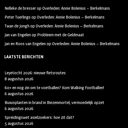
oo
ra
er
Nelleke de bresser
op
Overleden: Annie Bolenius – Berkelmans
k
m
Peter Tuerlings
op
Overleden: Annie Bolenius – Berkelmans
Twan de Jongh
op
Overleden: Annie Bolenius – Berkelmans
Jan van Engelen
op
Probleem met de Geldmaat
Jan en Roos van Engelen
op
Overleden: Annie Bolenius – Berkelmans
LAATSTE BERICHTEN
Leyetocht 2026: nieuwe fietsroutes
8 augustus 2026
60+ en nog zin om te voetballen? Kom Walking Footballen!
6 augustus 2026
Buxusplanten in brand in Biezenmortel, vermoedelijk opzet
6 augustus 2026
Spreidingswet asielzoekers: hoe zit dat?
5 augustus 2026