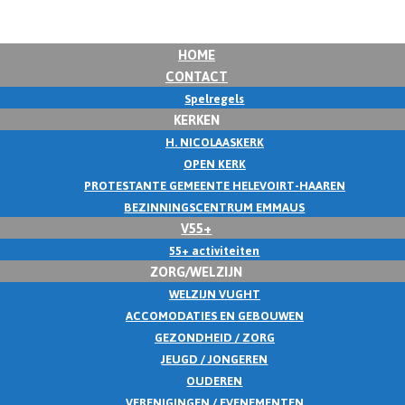
HOME
CONTACT
Spelregels
KERKEN
H. NICOLAASKERK
OPEN KERK
PROTESTANTE GEMEENTE HELEVOIRT-HAAREN
BEZINNINGSCENTRUM EMMAUS
V55+
55+ activiteiten
ZORG/WELZIJN
WELZIJN VUGHT
ACCOMODATIES EN GEBOUWEN
GEZONDHEID / ZORG
JEUGD / JONGEREN
OUDEREN
VERENIGINGEN / EVENEMENTEN