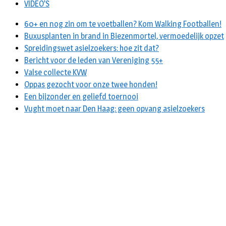
VIDEO’S
60+ en nog zin om te voetballen? Kom Walking Footballen!
Buxusplanten in brand in Biezenmortel, vermoedelijk opzet
Spreidingswet asielzoekers: hoe zit dat?
Bericht voor de leden van Vereniging 55+
Valse collecte KVW
Oppas gezocht voor onze twee honden!
Een bijzonder en geliefd toernooi
Vught moet naar Den Haag: geen opvang asielzoekers