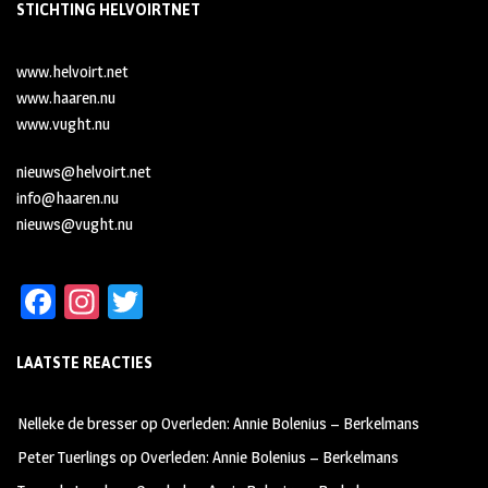
STICHTING HELVOIRTNET
www.helvoirt.net
www.haaren.nu
www.vught.nu
nieuws@helvoirt.net
info@haaren.nu
nieuws@vught.nu
Fa
In
T
ce
st
wi
LAATSTE REACTIES
b
ag
tt
oo
ra
er
Nelleke de bresser
op
Overleden: Annie Bolenius – Berkelmans
k
m
Peter Tuerlings
op
Overleden: Annie Bolenius – Berkelmans