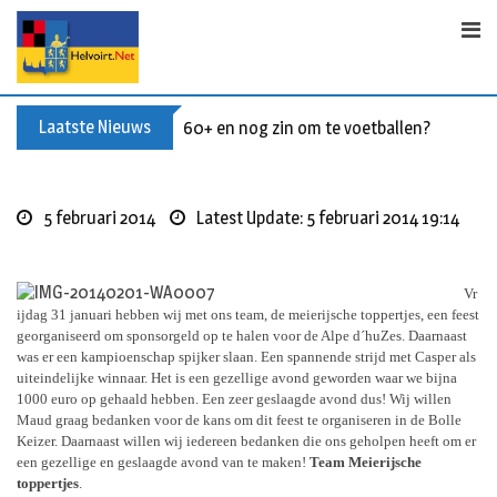
S
k
i
p
t
Laatste Nieuws
60+ en nog zin om te voetballen? Kom Wal
o
c
o
5 februari 2014
Latest Update: 5 februari 2014 19:14
n
t
e
Vr
n
ijdag 31 januari hebben wij met ons team, de meierijsche toppertjes, een feest
t
georganiseerd om sponsorgeld op te halen voor de Alpe d´huZes. Daarnaast
was er een kampioenschap spijker slaan. Een spannende strijd met Casper als
uiteindelijke winnaar. Het is een gezellige avond geworden waar we bijna
1000 euro op gehaald hebben. Een zeer geslaagde avond dus! Wij willen
Maud graag bedanken voor de kans om dit feest te organiseren in de Bolle
Keizer. Daarnaast willen wij iedereen bedanken die ons geholpen heeft om er
een gezellige en geslaagde avond van te maken!
Team Meierijsche
toppertjes
.