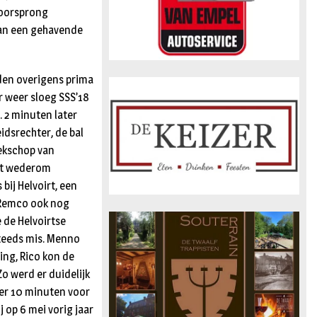
voorsprong
 van een gehavende
rden overigens prima
r weer sloeg SSS’18
 2 minuten later
idsrechter, de bal
oekschop van
het wederom
 bij Helvoirt, een
n Remco ook nog
 de Helvoirtse
 steeds mis. Menno
ing, Rico kon de
o werd er duidelijk
 er 10 minuten voor
j op 6 mei vorig jaar