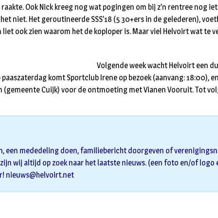
 raakte. Ook Nick kreeg nog wat pogingen om bij z’n rentree nog ie
het niet. Het geroutineerde SSS’18 (5 30+ers in de gelederen), voet
 liet ook zien waarom het de koploper is. Maar viel Helvoirt wat te
Volgende week wacht Helvoirt een d
paaszaterdag komt Sportclub Irene op bezoek (aanvang: 18:00), en
n (gemeente Cuijk) voor de ontmoeting met Vianen Vooruit. Tot vo
n, een mededeling doen, familiebericht doorgeven of verenigingsni
zijn wij altijd op zoek naar het laatste nieuws. (een foto en/of logo
r!
nieuws@helvoirt.net