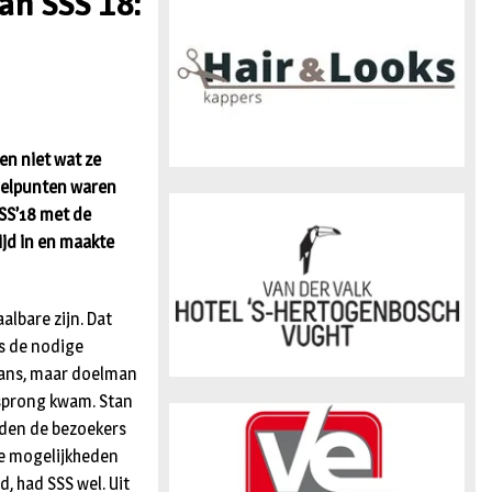
an SSS’18:
n
en niet wat ze
doelpunten waren
SS’18 met de
tijd in en maakte
albare zijn. Dat
us de nodige
 kans, maar doelman
rsprong kwam. Stan
nden de bezoekers
de mogelijkheden
, had SSS wel. Uit