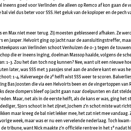
bal ineens goed voor Verlinden die alleen op Remco af kon gaan de 
e bal viel dus beter voor SSS. Het geluk van de koploper en de pech
s en Max niet meer terug. Zij moesten geblesseerd afhaken. Ze we
 en Jasper. Helvoirt ging op jacht naar de aansluitingstreffer, maa
n steekpass van Verlinden schoot Venhuizen de 0-3 tegen de touwen.
hop die er ineens inging, doelman Massop haalde, volgens de sche
aan: 1-3. Zou het dan toch nog kunnen? Nee, want uit een nieuwe h
nuten later, was SSS met 3 passjes snel aan de andere kant en was 
e
choot: 1-4. Halverwege de 2
helft wist SSS weer te scoren. Balverlies
hting Bas Joosten die via een Helvoirts been en de vingertoppen va
ks deze dompers bleef op jacht gaan naar doelpunten en dat stelde
eden. Maar, net als in de eerste helft, als de kans er was, ging het
ediger, Sjors schoot in het zijnet, Jochem z’n schot miste wat richt
kken maar kreeg de bal niet lekker mee, het zat niet mee vandaag. Z
vorige week, maar was er nu een vervelende nederlaag. Toch kwam
e
 de tribune, want Nick maakte z’n officiële rentree in het 1
nadat hi