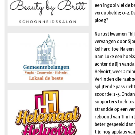
een ingooi viel de 
verdubbelde; 0-2. D
ploeg?
Na rust kwamen Thij
vervangen door Sjors
kei hard toe. Na ee
nam Luke een hoeksc
achter de lijn vand
Helvoirt, weer 2 mi
Verlinden die raak s
splijtende pass ric
scoorde: 1-5. Ondan
supporters toch tevr
strandde op een verd
rebound van Tim inti
beter gespeeld dan 
tijd nog applaus van