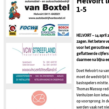
Helvoirt 
1-5
HELVOIRT – 14 april
zagen. Het betere v
voor het geroutinee
geflatteerde cijfers
daarmee na bijna een
Doet Helvoirt na va
moet de wedstrijd t
basisspelers mistte
Thomas Massop redd
Venhuizen kon ietwa
op voorsprong. In d
werden vaak net nie