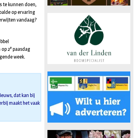
ts te kunnen doen,
balde op ervaring
 verwijten vandaag?
ubbel
e
 op 2
paasdag
lgende week.
euws, dat kan bij
 erbij maakt het vaak