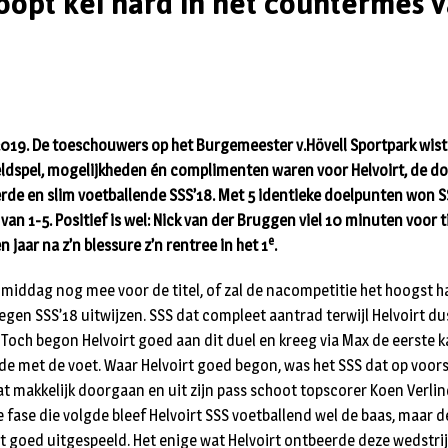
loopt kei hard in het countermes v
 2019. De toeschouwers op het Burgemeester v.Hövell Sportpark wist
eldspel, mogelijkheden én complimenten waren voor Helvoirt, de 
rde en slim voetballende SSS’18. Met 5 identieke doelpunten won S
 van 1-5. Positief is wel: Nick van der Bruggen viel 10 minuten voor 
e
 jaar na z’n blessure z’n rentree in het 1
.
nmiddag nog mee voor de titel, of zal de nacompetitie het hoogst ha
egen SSS’18 uitwijzen. SSS dat compleet aantrad terwijl Helvoirt d
. Toch begon Helvoirt goed aan dit duel en kreeg via Max de eerste
e met de voet. Waar Helvoirt goed begon, was het SSS dat op voo
t makkelijk doorgaan en uit zijn pass schoot topscorer Koen Verli
e fase die volgde bleef Helvoirt SSS voetballend wel de baas, maar 
t goed uitgespeeld. Het enige wat Helvoirt ontbeerde deze wedstrijd