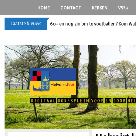
HOME
CONTACT
KERKEN
V55+
Laatste Nieuws
60+ en nog zin om te voetballen? Kom Wal