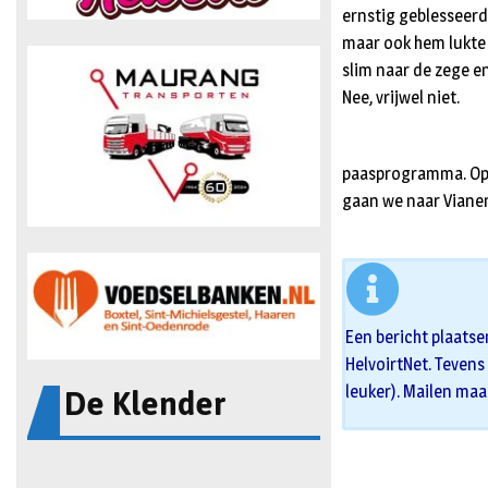
ernstig geblesseerd
maar ook hem lukte 
slim naar de zege en
Nee, vrijwel niet.
paasprogramma. Op 
gaan we naar Viane
Een bericht plaatse
HelvoirtNet. Tevens 
De Klender
leuker). Mailen maa