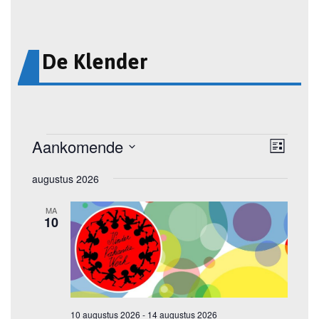
De Klender