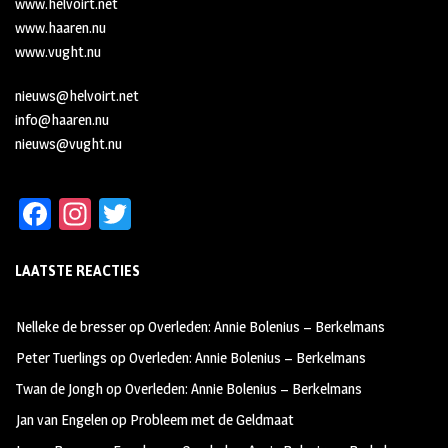
www.helvoirt.net
www.haaren.nu
www.vught.nu
nieuws@helvoirt.net
info@haaren.nu
nieuws@vught.nu
Fa
In
T
ce
st
wi
LAATSTE REACTIES
b
ag
tt
oo
ra
er
Nelleke de bresser
op
Overleden: Annie Bolenius – Berkelmans
k
m
Peter Tuerlings
op
Overleden: Annie Bolenius – Berkelmans
Twan de Jongh
op
Overleden: Annie Bolenius – Berkelmans
Jan van Engelen
op
Probleem met de Geldmaat