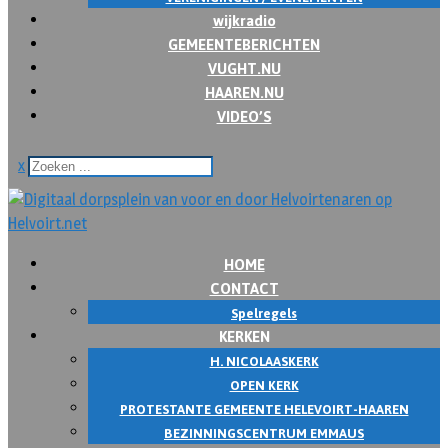
wijkradio
GEMEENTEBERICHTEN
VUGHT.NU
HAAREN.NU
VIDEO’S
x
HOME
CONTACT
Spelregels
KERKEN
H. NICOLAASKERK
OPEN KERK
PROTESTANTE GEMEENTE HELEVOIRT-HAAREN
BEZINNINGSCENTRUM EMMAUS