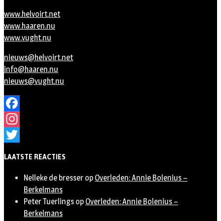
www.helvoirt.net
www.haaren.nu
www.vught.nu
nieuws@helvoirt.net
info@haaren.nu
nieuws@vught.nu
Facebook
Instagram
Twitter
LAATSTE REACTIES
Nelleke de bresser
op
Overleden: Annie Bolenius –
Berkelmans
Peter Tuerlings
op
Overleden: Annie Bolenius –
Berkelmans