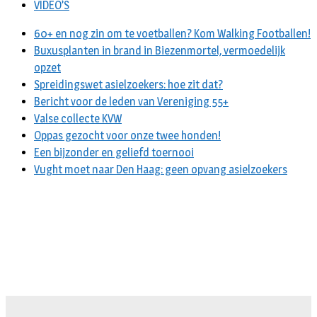
VIDEO’S
60+ en nog zin om te voetballen? Kom Walking Footballen!
Buxusplanten in brand in Biezenmortel, vermoedelijk
opzet
Spreidingswet asielzoekers: hoe zit dat?
Bericht voor de leden van Vereniging 55+
Valse collecte KVW
Oppas gezocht voor onze twee honden!
Een bijzonder en geliefd toernooi
Vught moet naar Den Haag: geen opvang asielzoekers