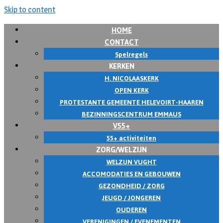
Skip to content
HOME
CONTACT
Spelregels
KERKEN
H. NICOLAASKERK
OPEN KERK
PROTESTANTE GEMEENTE HELEVOIRT-HAAREN
BEZINNINGSCENTRUM EMMAUS
V55+
55+ activiteiten
ZORG/WELZIJN
WELZIJN VUGHT
ACCOMODATIES EN GEBOUWEN
GEZONDHEID / ZORG
JEUGD / JONGEREN
OUDEREN
VERENIGINGEN / EVENEMENTEN