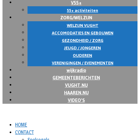
V55+
55+ activiteiten
ZORG/WELZIJN
WELZIJN VUGHT
ACCOMODATIES EN GEBOUWEN
GEZONDHEID / ZORG
JEUGD / JONGEREN
OUDEREN
VERENIGINGEN / EVENEMENTEN
wijkradio
GEMEENTEBERICHTEN
VUGHT.NU
HAAREN.NU
VIDEO’S
HOME
CONTACT
Spelregels