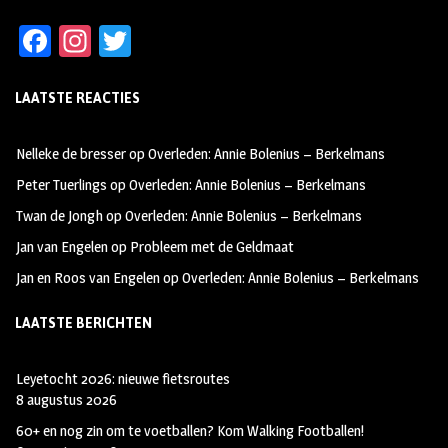
Fa
In
T
ce
st
wi
LAATSTE REACTIES
b
ag
tt
oo
ra
er
Nelleke de bresser
op
Overleden: Annie Bolenius – Berkelmans
k
m
Peter Tuerlings
op
Overleden: Annie Bolenius – Berkelmans
Twan de Jongh
op
Overleden: Annie Bolenius – Berkelmans
Jan van Engelen
op
Probleem met de Geldmaat
Jan en Roos van Engelen
op
Overleden: Annie Bolenius – Berkelmans
LAATSTE BERICHTEN
Leyetocht 2026: nieuwe fietsroutes
8 augustus 2026
60+ en nog zin om te voetballen? Kom Walking Footballen!