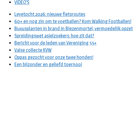
VIDEO’S
Leyetocht 2026: nieuwe fietsroutes
60+ en nog zin om te voetballen? Kom Walking Footballen!
Buxusplanten in brand in Biezenmortel, vermoedelijk opzet
Spreidingswet asielzoekers: hoe zit dat?
Bericht voor de leden van Vereniging 55+
Valse collecte KVW
Oppas gezocht voor onze twee honden!
Een bijzonder en geliefd toernooi