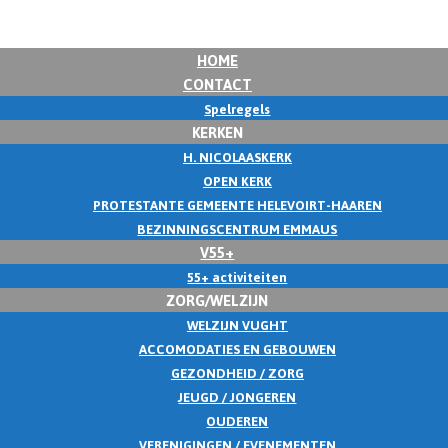
HOME
CONTACT
Spelregels
KERKEN
H. NICOLAASKERK
OPEN KERK
PROTESTANTE GEMEENTE HELEVOIRT-HAAREN
BEZINNINGSCENTRUM EMMAUS
V55+
55+ activiteiten
ZORG/WELZIJN
WELZIJN VUGHT
ACCOMODATIES EN GEBOUWEN
GEZONDHEID / ZORG
JEUGD / JONGEREN
OUDEREN
VERENIGINGEN / EVENEMENTEN