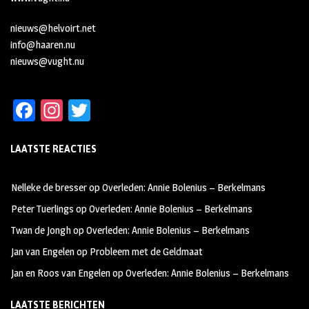
nieuws@helvoirt.net
info@haaren.nu
nieuws@vught.nu
Fa
In
T
ce
st
wi
LAATSTE REACTIES
b
ag
tt
oo
ra
er
Nelleke de bresser
op
Overleden: Annie Bolenius – Berkelmans
k
m
Peter Tuerlings
op
Overleden: Annie Bolenius – Berkelmans
Twan de Jongh
op
Overleden: Annie Bolenius – Berkelmans
Jan van Engelen
op
Probleem met de Geldmaat
Jan en Roos van Engelen
op
Overleden: Annie Bolenius – Berkelmans
LAATSTE BERICHTEN