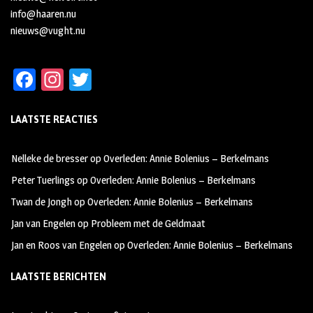
info@haaren.nu
nieuws@vught.nu
Fa
In
T
ce
st
wi
LAATSTE REACTIES
b
ag
tt
oo
ra
er
Nelleke de bresser
op
Overleden: Annie Bolenius – Berkelmans
k
m
Peter Tuerlings
op
Overleden: Annie Bolenius – Berkelmans
Twan de Jongh
op
Overleden: Annie Bolenius – Berkelmans
Jan van Engelen
op
Probleem met de Geldmaat
Jan en Roos van Engelen
op
Overleden: Annie Bolenius – Berkelmans
LAATSTE BERICHTEN