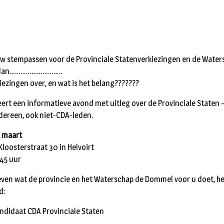
 uw stempassen voor de Provinciale Statenverkiezingen en de Wate
en dan………………………..
ezingen over, en wat is het belang???????
ert een informatieve avond met uitleg over de Provinciale Staten 
edereen, ook niet-CDA-leden.
2 maart
 Kloosterstraat 30 in Helvoirt
.45 uur
even wat de provincie en het Waterschap de Dommel voor u doet, he
d:
andidaat CDA Provinciale Staten