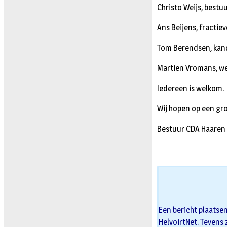
Christo Weijs, best
Ans Beijens, fracti
Tom Berendsen, kand
Martien Vromans, w
Iedereen is welkom.
Wij hopen op een gr
Bestuur CDA Haaren
Een bericht plaatse
HelvoirtNet. Tevens 