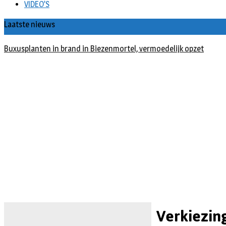
VIDEO’S
Laatste nieuws
Buxusplanten in brand in Biezenmortel, vermoedelijk opzet
Verkiezin