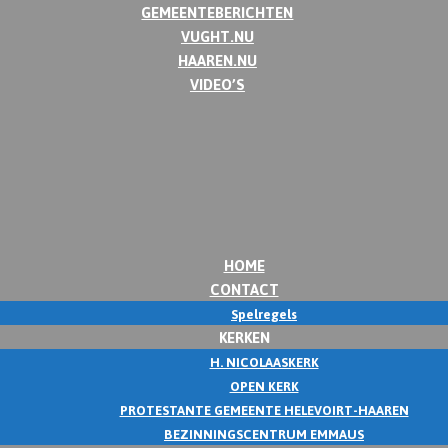
GEMEENTEBERICHTEN
VUGHT.NU
HAAREN.NU
VIDEO’S
HOME
CONTACT
Spelregels
KERKEN
H. NICOLAASKERK
OPEN KERK
PROTESTANTE GEMEENTE HELEVOIRT-HAAREN
BEZINNINGSCENTRUM EMMAUS