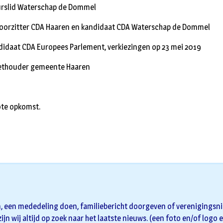
uurslid Waterschap de Dommel
evoorzitter CDA Haaren en kandidaat CDA Waterschap de Dommel
idaat CDA Europees Parlement, verkiezingen op 23 mei 2019
ethouder gemeente Haaren
ote opkomst.
n, een mededeling doen, familiebericht doorgeven of verenigingsnie
zijn wij altijd op zoek naar het laatste nieuws. (een foto en/of logo 