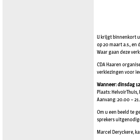
U krijgt binnenkort
op 20 maart a.s., 
Waar gaan deze verki
CDA Haaren organise
verkiezingen voor i
Wanneer: dinsdag 1
Plaats: HelvoirThuis,
Aanvang: 20.00 – 21
Om u een beeld te g
sprekers uitgenodig
Marcel Deryckere, k