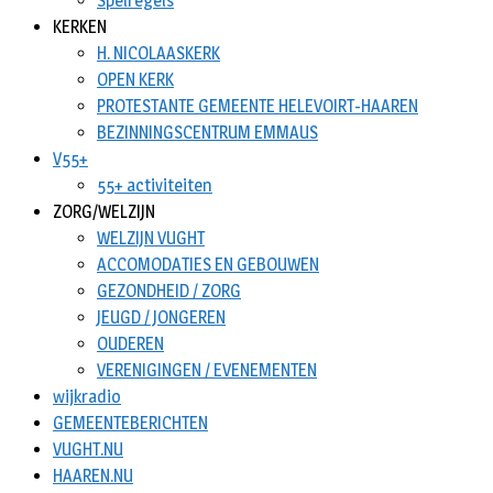
Spelregels
KERKEN
H. NICOLAASKERK
OPEN KERK
PROTESTANTE GEMEENTE HELEVOIRT-HAAREN
BEZINNINGSCENTRUM EMMAUS
V55+
55+ activiteiten
ZORG/WELZIJN
WELZIJN VUGHT
ACCOMODATIES EN GEBOUWEN
GEZONDHEID / ZORG
JEUGD / JONGEREN
OUDEREN
VERENIGINGEN / EVENEMENTEN
wijkradio
GEMEENTEBERICHTEN
VUGHT.NU
HAAREN.NU