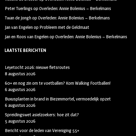
k
m
Peter Tuerlings
op
Overleden: Annie Bolenius – Berkelmans
Twan de Jongh
op
Overleden: Annie Bolenius – Berkelmans
Jan van Engelen
op
Probleem met de Geldmaat
Jan en Roos van Engelen
op
Overleden: Annie Bolenius – Berkelmans
LAATSTE BERICHTEN
Leyetocht 2026: nieuwe fietsroutes
8 augustus 2026
60+ en nog zin om te voetballen? Kom Walking Footballen!
6 augustus 2026
Buxusplanten in brand in Biezenmortel, vermoedelijk opzet
6 augustus 2026
Spreidingswet asielzoekers: hoe zit dat?
5 augustus 2026
Bericht voor de leden van Vereniging 55+