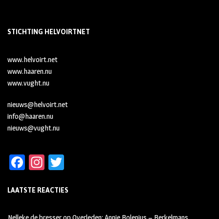
STICHTING HELVOIRTNET
www.helvoirt.net
www.haaren.nu
www.vught.nu
nieuws@helvoirt.net
info@haaren.nu
nieuws@vught.nu
Fa
In
T
ce
st
wi
LAATSTE REACTIES
b
ag
tt
oo
ra
er
Nelleke de bresser
op
Overleden: Annie Bolenius – Berkelmans