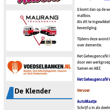
U komt dan op de we
mailbox.
Als dit te ingewikke
bevestiging.
Tijdens deze avond
over dementie.
Het Geheugencafé i
door een werkgroep
Samen en ABZ.
Het Geheugencafé 
De Klender
Vervoer
AutoMaatje
Schrijf u in als dee