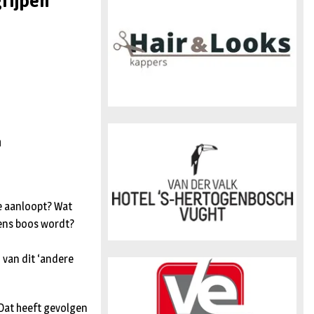
rijpen
n
n
je aanloopt? Wat
ens boos wordt?
 van dit ‘andere
 Dat heeft gevolgen