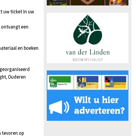
t uw ticket in uw
 ontvangt een
ateriaal en boeken
 georganiseerd
ght, Ouderen
n tevoren op