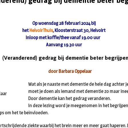
nderend) gedrag bij dementie beter beg
Op woensdag 28 februari 2024 bij
het
HelvoirThuis
, Kloosterstraat 30, Helvoirt
Inloop met koffie/thee vanaf 19.00 uur
Aanvang 19.30 uur
(Veranderend) gedrag bij dementie beter begrijpe
door Barbara Oppelaar
Wat als je naaste met dementie de hele dag achter 
moet je doen als iemand met dementie zo maar ine
laar
Door dementie kan het gedrag veranderen.
In deze lezing word je meegenomen in het begrijpen
tips om het te beïnvloeden.
rtschrijdende ziekte waarbij het brein meer en meer gaat haperen.