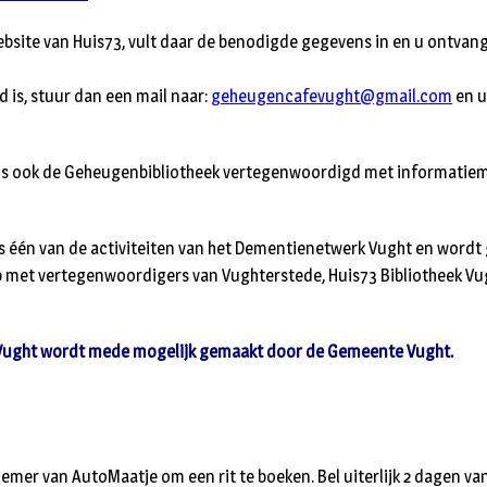
bsite van Huis73, vult daar de benodigde gegevens in en u ontvang
ld is, stuur dan een mail naar:
geheugencafevught@gmail.com
en u
 is ook de Geheugenbibliotheek vertegenwoordigd met informatiem
s één van de activiteiten van het Dementienetwerk Vught en wordt
 met vertegenwoordigers van Vughterstede, Huis73 Bibliotheek Vu
Vught wordt mede mogelijk gemaakt door de Gemeente Vught.
lnemer van AutoMaatje om een rit te boeken. Bel uiterlijk 2 dagen va