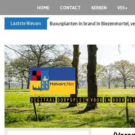
HOME
CONTACT
KERKEN
V55+
Laatste Nieuws
Buxusplanten in brand in Biezenmortel, v