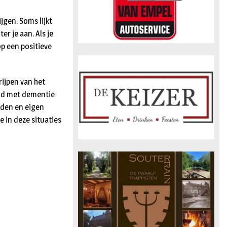
jgen. Soms lijkt
r je aan. Als je
op een positieve
rijpen van het
and met dementie
elden en eigen
e in deze situaties