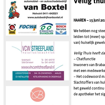
Veilig thu
HAAREN – 15 juni 20
We hebben nog steed
leiden tot (meer) s
van) huiselijk gewel
Veilig Thuis heeft d
– Chatfunctie
Inwoners van Braba
met een medewerker 
– Het codewoord m
Slachtoffers van hu
het geweld continu 
de apotheker het si