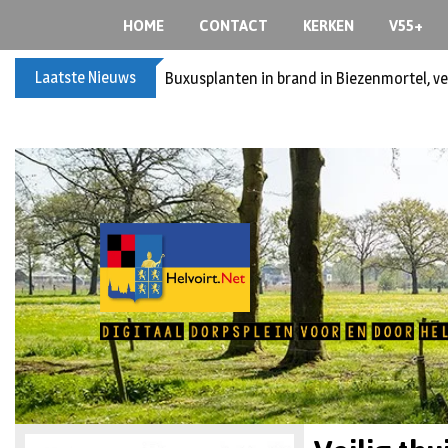
HOME
CONTACT
KERKEN
V55+
Laatste Nieuws
Buxusplanten in brand in Biezenmortel, v