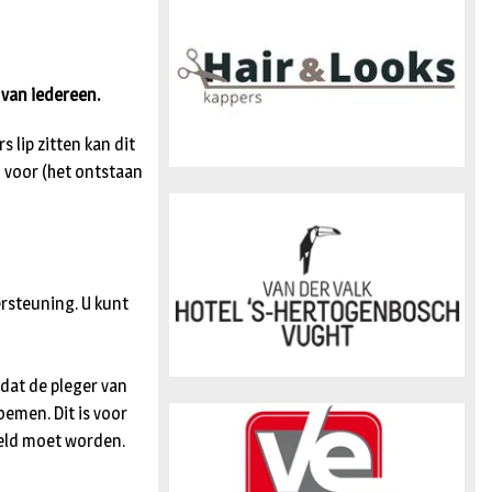
n
van iedereen.
lip zitten kan dit
o voor (het ontstaan
rsteuning. U kunt
dat de pleger van
emen. Dit is voor
keld moet worden.