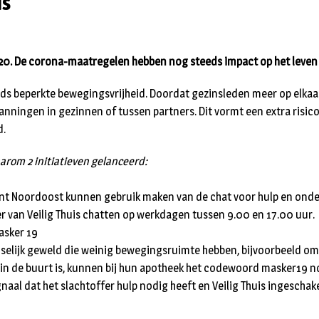
is
20. De corona-maatregelen hebben nog steeds impact op het leven 
s beperkte bewegingsvrijheid. Doordat gezinsleden meer op elkaars 
panningen in gezinnen of tussen partners. Dit vormt een extra risic
d.
aarom 2 initiatieven gelanceerd:
nt Noordoost kunnen gebruik maken van de chat voor hulp en onde
van Veilig Thuis chatten op werkdagen tussen 9.00 en 17.00 uur.
asker 19
iselijk geweld die weinig bewegingsruimte hebben, bijvoorbeeld om
in de buurt is, kunnen bij hun apotheek het codewoord masker19 no
gnaal dat het slachtoffer hulp nodig heeft en Veilig Thuis ingescha