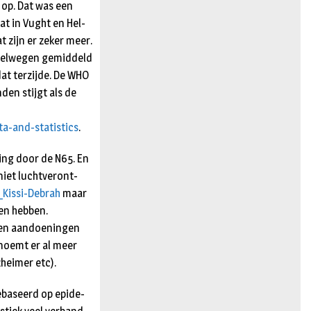
 op. Dat was een
t in Vught en Hel­
zijn er zeker meer.
nelwegen ge­mid­deld
t ter­zijde. De WHO
en stijgt als de
ta-and-statistics
.
ling door de N65. En
iet luchtver­ont­
_Kissi-Debrah
maar
en hebben.
 en aandoeningen
oemt er al meer
heimer etc).
ebaseerd op epide­