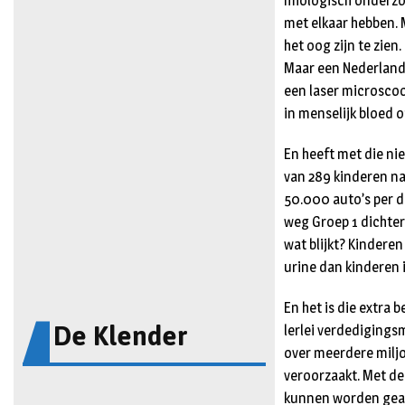
mio­logisch onderzoe
met elkaar hebben. M
het oog zijn te zie
Maar een Nederlands
een laser microscoo
in menselijk bloed o
En heeft met die ni
van 289 kinderen na
50.000 auto’s per da
weg Groep 1 dichter
wat blijkt? Kinderen
urine dan kinderen i
En het is die extra 
De Klender
lerlei verdedigingsm
over meerdere miljo
veroor­zaakt. Met d
kunnen worden geass