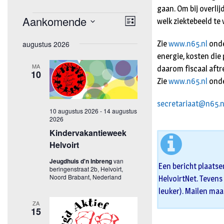
gaan. Om bij overli
welk ziektebeeld te
Zie
www.n65.nl
onde
energie, kosten die
daarom fiscaal aft
Zie
www.n65.nl
onde
secretariaat@n65.n
Een bericht plaatse
HelvoirtNet. Tevens 
leuker). Mailen maa