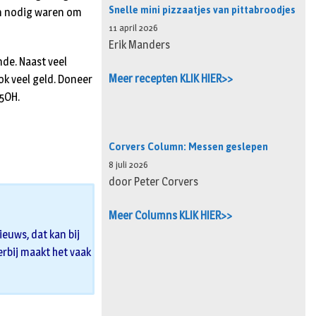
Snelle mini pizzaatjes van pittabroodjes
an nodig waren om
11 april 2026
Erik Manders
de. Naast veel
Meer recepten KLIK HIER>>
k veel geld. Do­neer
5OH.
Corvers Column: Messen geslepen
8 juli 2026
door Peter Corvers
Meer Columns KLIK HIER>>
euws, dat kan bij
 erbij maakt het vaak