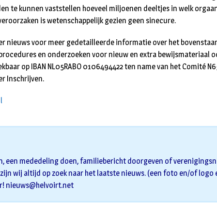
jden te kunnen vaststellen hoeveel miljoenen deeltjes in welk orga
 veroorzaken is wetenschappelijk gezien geen sinecure.
r nieuws voor meer gedetailleerde informatie over het bovenstaan
 procedures en onder­zoeken voor nieuw en extra bewijsmateriaal oo
rekbaar op IBAN NL05RABO 0106494422 ten name van het Comité N6
r Inschrijven.
l
n, een mededeling doen, familiebericht doorgeven of verenigingsni
zijn wij altijd op zoek naar het laatste nieuws. (een foto en/of logo
r!
nieuws@helvoirt.net