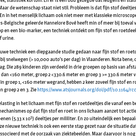
k, statistiek kortom. En er is een oud gezegde dat leugens en stati
aar de wetenschap staat niet stil. Probleem is dat fijn stof deeltje
n. En in het menselijk lichaam ook niet meer met klassieke microsco
-Belgische geleerde Hannelore Bové heeft min of meer bij toeval 
p en een bio-marker, een techniek ontdekt om fijn stof en roetdeel
f urine.
euwe techniek een diepgaande studie gedaan naar fijn stof en roetd
bij snelwegen (> 10,000 auto’s per dag) in Vlaanderen. Nota bene, d
g. Die 289 kinderen zijn verdeeld in drie groepen op basis van afst
 dan <160 meter, groep 2 <330.6 meter en groep 3 >= 330.6 meter 
 in groep 1, <160 meter wegrand, hebben 2 keer zoveel fijn stof en r
n groep 2 en 3. Zie
https://www.atsjournals.org/doi/pdf/10.1164/
belasting in het lichaam met fijn stof en roetdeeltjes die vanaf een 
e­chanismes op dat fijn stof en roet in ons lichaam aanzet tot acti
5
enen (5.33 x 10
) deeltjes per mililiter. En zo uiteindelijk een bepaa
eze nieuwe techniek is ook een eerste stap gezet naar de situatie d
o­cieerd met de oorzaak van ziektebeelden. Maar daar­voor is nog