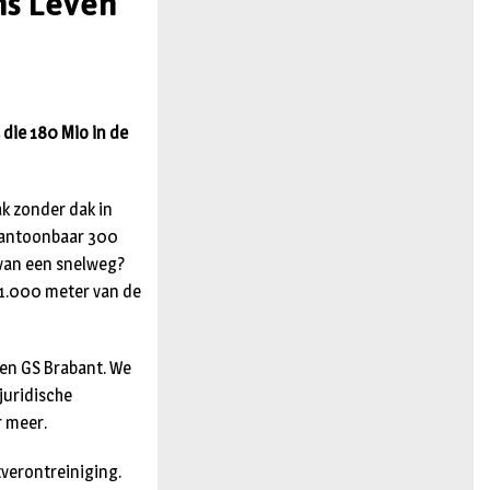
ns Leven
n
die 180 Mio in de
ak zonder dak in
 aantoonbaar 300
 van een snelweg?
 1.000 meter van de
 en GS Brabant. We
juridische
r meer.
tverontreiniging.