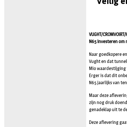
Veilig 
VUGHT/CROMVOIRT/HEL
N65 investeren om n
Naar goedkopere en 
Vught en dat tunnel
Mio waarde­stij­gin
Erger is dat dit on
N65 jaarlijks van t
Maar deze afleverin
zijn nog druk doend
genadeklap uit te d
Deze aflevering gaa