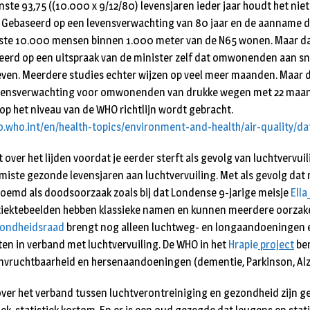
ste 93,75 ((10.000 x 9/12/80) levensjaren ieder jaar houdt het niet
 Gebaseerd op een levensverwachting van 80 jaar en de aanname da
te 10.000 mensen bin­nen 1.000 meter van de N65 wonen. Maar dat 
erd op een uit­spraak van de minis­ter zelf dat omwonenden aan s
ven. Meer­dere studies echter wijzen op veel meer maanden. Maar da
levens­verwachting voor omwonenden van drukke wegen met 22 maan­d
op het niveau van de WHO richtlijn wordt gebracht.
o.who.int/en/health-topics/environment-and-health/air-quality/da
 over het lijden voordat je eerder sterft als gevolg van luchtvervui
miste gezonde levensjaren aan luchtvervuiling. Met als gevolg dat n
oemd als doods­oorzaak zoals bij dat Londense 9-jarige meisje
Ella
n ziektebeelden hebben klassieke namen en kunnen meerdere oorzak
ondheidsraad
brengt nog alleen luchtweg- en longaan­doe­ningen
ten in verband met luchtvervuiling. De WHO in het
Hrapie
project
ben
nvruchtbaarheid en hersenaandoeningen (deme­ntie, Parkinson, Alz
over het verband tussen luchtverontreiniging en gezondheid zijn g