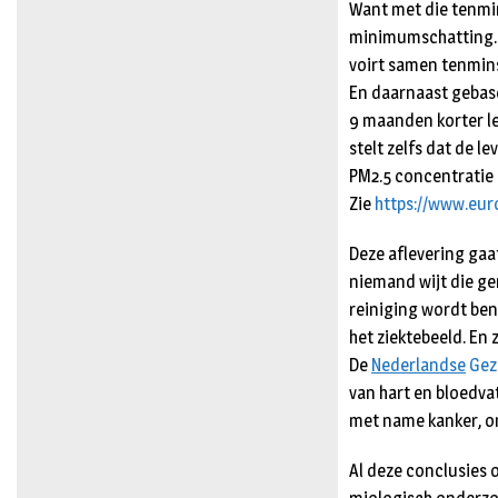
Want met die tenmin
mini­mumschatting.
voirt samen tenmins
En daarnaast gebase
9 maanden korter le
stelt zelfs dat de 
PM2.5 concentratie 
Zie
https://www.eur
Deze aflevering gaat
nie­mand wijt die ge
reiniging wordt ben
het ziektebeeld. E
De
Nederlandse
Gez
van hart en bloedva
met name kanker, o
Al deze conclusies 