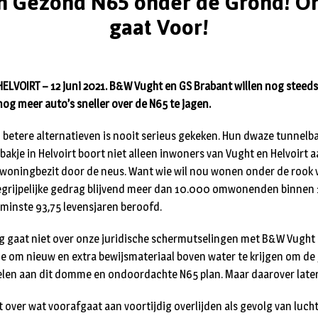
en Gezond N65 onder de Grond! O
gaat Voor!
VOIRT – 12 juni 2021. B&W Vught en GS Brabant willen nog steeds 
og meer auto’s sneller over de N65 te jagen.
betere alternatieven is nooit serieus gekeken. Hun dwa­ze tunnelb
bakje in Helvoirt boort niet alleen inwoners van Vught en Helvoirt
g woningbezit door de neus. Want wie wil nou wonen onder de rook
begrijpelijke gedrag blijvend meer dan 10.000 omwo­nenden binnen
enminste 93,75 levensjaren beroofd.
g gaat niet over onze juridische schermutselingen met B&W Vught
e om nieuw en extra bewijsmateriaal boven water te krijgen om de 
elen aan dit domme en ondoordachte N65 plan. Maar daarover late
t over wat voorafgaat aan voortijdig overlijden als gevolg van luch