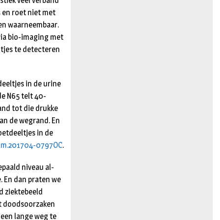
stiek veel verband
s en roet niet met
pen waarneem­baar.
via bio-imaging met
tjes te detec­teren
eeltjes in de urine
e N65 telt 40-
and tot die drukke
van de wegrand. En
oetdeeltjes in de
rccm.201704-0797OC
.
bepaald niveau al­
e. En dan praten we
ld ziektebeeld
at doods­oorzaken
 een lange weg te