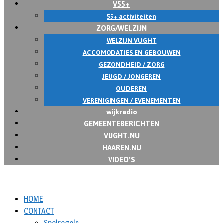
V55+
55+ activiteiten
ZORG/WELZIJN
WELZIJN VUGHT
ACCOMODATIES EN GEBOUWEN
GEZONDHEID / ZORG
JEUGD / JONGEREN
OUDEREN
VERENIGINGEN / EVENEMENTEN
wijkradio
GEMEENTEBERICHTEN
VUGHT.NU
HAAREN.NU
VIDEO’S
HOME
CONTACT
Spelregels