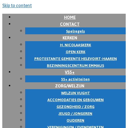
Skip to content
HOME
CONTACT
Spelregels
KERKEN
H. NICOLAASKERK
OPEN KERK
PROTESTANTE GEMEENTE HELEVOIRT-HAAREN
BEZINNINGSCENTRUM EMMAUS
V55+
55+ activiteiten
ZORG/WELZIJN
WELZIJN VUGHT
ACCOMODATIES EN GEBOUWEN
GEZONDHEID / ZORG
JEUGD / JONGEREN
OUDEREN
VERENIGINGEN / EVENEMENTEN