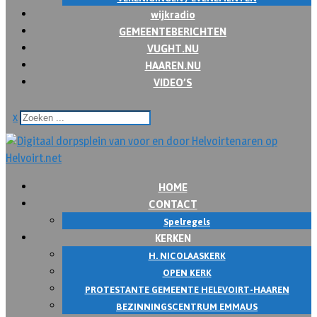
wijkradio
GEMEENTEBERICHTEN
VUGHT.NU
HAAREN.NU
VIDEO’S
x
HOME
CONTACT
Spelregels
KERKEN
H. NICOLAASKERK
OPEN KERK
PROTESTANTE GEMEENTE HELEVOIRT-HAAREN
BEZINNINGSCENTRUM EMMAUS