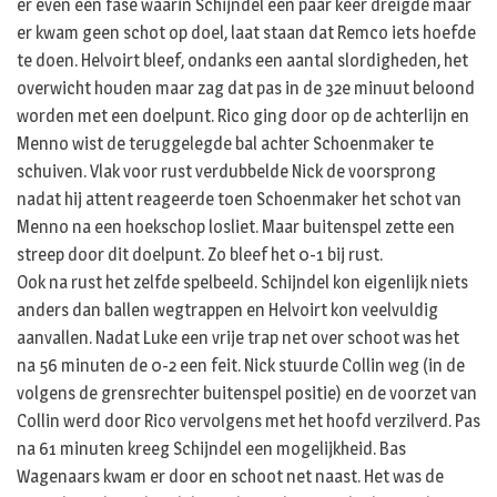
er even een fase waarin Schijndel een paar keer dreigde maar
er kwam geen schot op doel, laat staan dat Remco iets hoefde
te doen. Helvoirt bleef, ondanks een aantal slordigheden, het
overwicht houden maar zag dat pas in de 32e minuut beloond
worden met een doelpunt. Rico ging door op de achterlijn en
Menno wist de teruggelegde bal achter Schoenmaker te
schuiven. Vlak voor rust verdubbelde Nick de voorsprong
nadat hij attent reageerde toen Schoenmaker het schot van
Menno na een hoekschop losliet. Maar buitenspel zette een
streep door dit doelpunt. Zo bleef het 0-1 bij rust.
Ook na rust het zelfde spelbeeld. Schijndel kon eigenlijk niets
anders dan ballen wegtrappen en Helvoirt kon veelvuldig
aanvallen. Nadat Luke een vrije trap net over schoot was het
na 56 minuten de 0-2 een feit. Nick stuurde Collin weg (in de
volgens de grensrechter buitenspel positie) en de voorzet van
Collin werd door Rico vervolgens met het hoofd verzilverd. Pas
na 61 minuten kreeg Schijndel een mogelijkheid. Bas
Wagenaars kwam er door en schoot net naast. Het was de