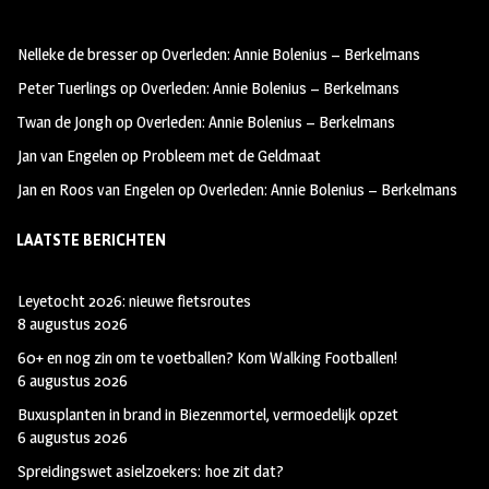
b
ag
tt
oo
ra
er
Nelleke de bresser
op
Overleden: Annie Bolenius – Berkelmans
k
m
Peter Tuerlings
op
Overleden: Annie Bolenius – Berkelmans
Twan de Jongh
op
Overleden: Annie Bolenius – Berkelmans
Jan van Engelen
op
Probleem met de Geldmaat
Jan en Roos van Engelen
op
Overleden: Annie Bolenius – Berkelmans
LAATSTE BERICHTEN
Leyetocht 2026: nieuwe fietsroutes
8 augustus 2026
60+ en nog zin om te voetballen? Kom Walking Footballen!
6 augustus 2026
Buxusplanten in brand in Biezenmortel, vermoedelijk opzet
6 augustus 2026
Spreidingswet asielzoekers: hoe zit dat?