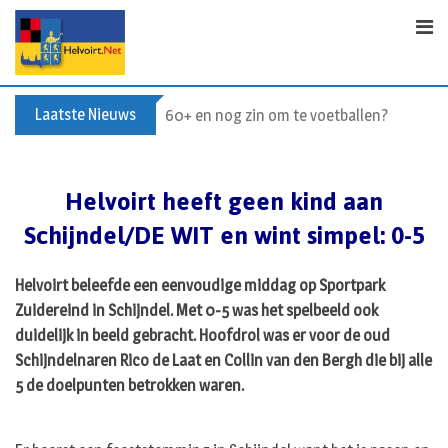
Skip
to
content
Laatste Nieuws
60+ en nog zin om te voetballen? Kom Wal
Helvoirt heeft geen kind aan
Schijndel/DE WIT en wint simpel: 0-5
Helvoirt beleefde een eenvoudige middag op Sportpark
Zuidereind in Schijndel. Met 0-5 was het spelbeeld ook
duidelijk in beeld gebracht. Hoofdrol was er voor de oud
Schijndelnaren Rico de Laat en Collin van den Bergh die bij alle
5 de doelpunten betrokken waren.