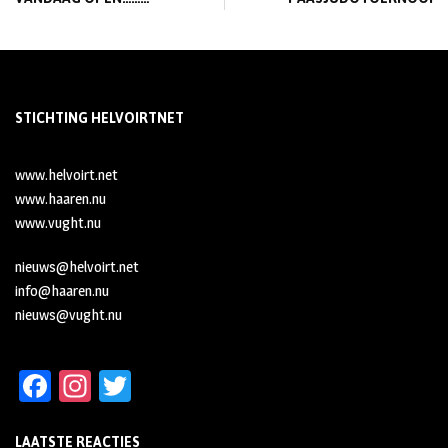
STICHTING HELVOIRTNET
www.helvoirt.net
www.haaren.nu
www.vught.nu
nieuws@helvoirt.net
info@haaren.nu
nieuws@vught.nu
Fa
In
T
ce
st
wi
LAATSTE REACTIES