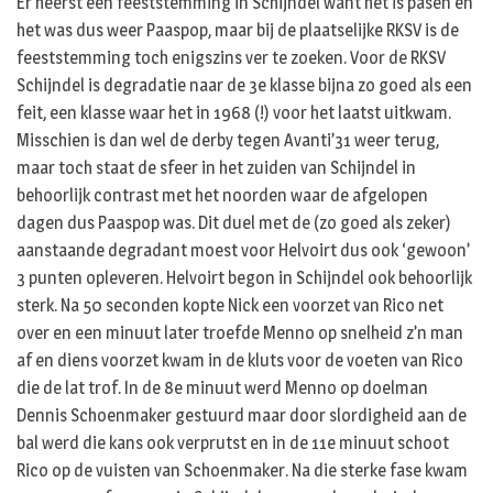
Er heerst een feeststemming in Schijndel want het is pasen en
het was dus weer Paaspop, maar bij de plaatselijke RKSV is de
feeststemming toch enigszins ver te zoeken. Voor de RKSV
Schijndel is degradatie naar de 3e klasse bijna zo goed als een
feit, een klasse waar het in 1968 (!) voor het laatst uitkwam.
Misschien is dan wel de derby tegen Avanti’31 weer terug,
maar toch staat de sfeer in het zuiden van Schijndel in
behoorlijk contrast met het noorden waar de afgelopen
dagen dus Paaspop was. Dit duel met de (zo goed als zeker)
aanstaande degradant moest voor Helvoirt dus ook ‘gewoon’
3 punten opleveren. Helvoirt begon in Schijndel ook behoorlijk
sterk. Na 50 seconden kopte Nick een voorzet van Rico net
over en een minuut later troefde Menno op snelheid z’n man
af en diens voorzet kwam in de kluts voor de voeten van Rico
die de lat trof. In de 8e minuut werd Menno op doelman
Dennis Schoenmaker gestuurd maar door slordigheid aan de
bal werd die kans ook verprutst en in de 11e minuut schoot
Rico op de vuisten van Schoenmaker. Na die sterke fase kwam