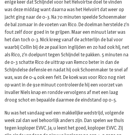
enige keer dat Schijndel voor het Helvoirtse doel te vinden
was deze middag want daarna was het Helvoirt dat weer op
jacht ging naar de 0-3. Na 70 minuten speelde Schoenmaker
de bal zomaar in de voeten van Rico. De doelman herstelde z’n
fout zelf door goed in te grijpen. Maar een minuut later was
het dan toch 0-3. Nick kreeg vanaf de achterlijn de bal voor
waarbij Collin bij de 2e paal kon inglijden en zo had ook hij, net
als Rico, z’n doelpunt tegen Schijndel te pakken. 5 minuten na
de 0-3 schatte Rico de uittrap van Remco beter in dan de
Schijndelse defensie en nadat hij ook Schoenmaker te snel af
was, was de 0-4 ook een feit. De koek was voor Rico nog niet
op want in de 91e minuut controleerde hij een voorzet van
invaller Niels knap en rondde vervolgens af met een laag
droog schot en bepaalde daarmee de eindstand op 0-5.
Nu was het vandaag wel een makkelijke wedstrijd, volgende
week zal dan wel behoorlijk anders zijn. Dan spelen we thuis
tegen koploper EVVC. Ja, u leest het goed, koploper EVVC. Zij