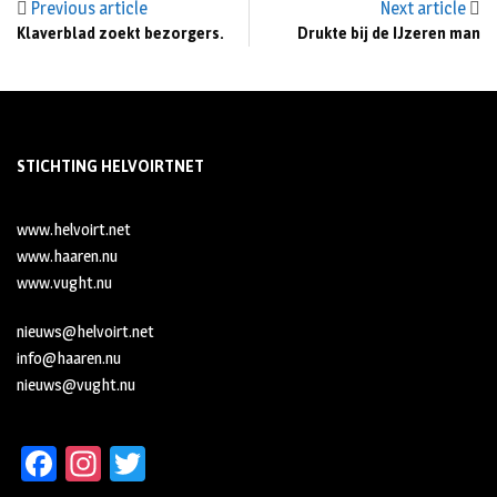
Previous article
Next article
Klaverblad zoekt bezorgers.
Drukte bij de IJzeren man
STICHTING HELVOIRTNET
www.helvoirt.net
www.haaren.nu
www.vught.nu
nieuws@helvoirt.net
info@haaren.nu
nieuws@vught.nu
Fa
In
T