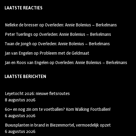
ce
st
wi
LAATSTE REACTIES
b
ag
tt
oo
ra
er
Nelleke de bresser
op
Overleden: Annie Bolenius – Berkelmans
k
m
Peter Tuerlings
op
Overleden: Annie Bolenius – Berkelmans
Twan de Jongh
op
Overleden: Annie Bolenius – Berkelmans
Jan van Engelen
op
Probleem met de Geldmaat
Jan en Roos van Engelen
op
Overleden: Annie Bolenius – Berkelmans
LAATSTE BERICHTEN
Leyetocht 2026: nieuwe fietsroutes
8 augustus 2026
60+ en nog zin om te voetballen? Kom Walking Footballen!
6 augustus 2026
Buxusplanten in brand in Biezenmortel, vermoedelijk opzet
6 augustus 2026