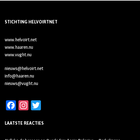
STICHTING HELVOIRTNET
www.helvoirt.net
www.haaren.nu
www.vught.nu
nieuws@helvoirt.net
info@haaren.nu
nieuws@vught.nu
Fa
In
T
ce
st
wi
LAATSTE REACTIES
b
ag
tt
oo
ra
er