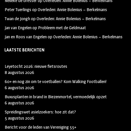
Nelleke de bresser
op
Overleden: Annie Bolenius – Berkelmans
k
m
Peter Tuerlings
op
Overleden: Annie Bolenius – Berkelmans
Twan de Jongh
op
Overleden: Annie Bolenius – Berkelmans
Jan van Engelen
op
Probleem met de Geldmaat
Jan en Roos van Engelen
op
Overleden: Annie Bolenius – Berkelmans
LAATSTE BERICHTEN
Leyetocht 2026: nieuwe fietsroutes
8 augustus 2026
60+ en nog zin om te voetballen? Kom Walking Footballen!
6 augustus 2026
Buxusplanten in brand in Biezenmortel, vermoedelijk opzet
6 augustus 2026
Spreidingswet asielzoekers: hoe zit dat?
5 augustus 2026
Bericht voor de leden van Vereniging 55+