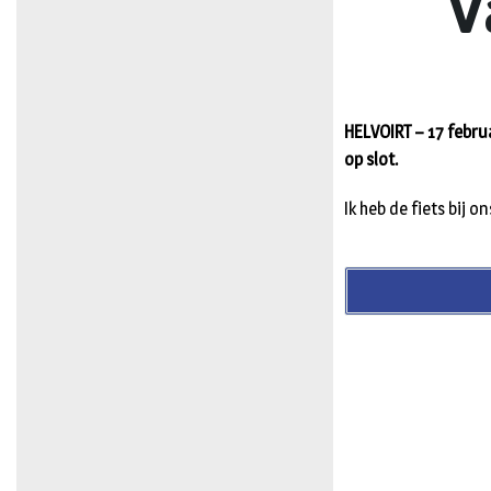
V
HELVOIRT – 17 februa
op slot.
Ik heb de fiets bij 