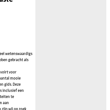
n
 veel wetenswaardigs
ebben gebracht als
lvoirt voor
 aantal mooie
en gids. Deze
s inclusief een
teiten te
om aan
zijn wij op zoek