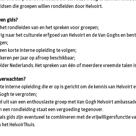
idsen die groepen willen rondleiden door Helvoirt.
een gids?
it het rondleiden van en het spreken voor groepen;
rig naar het culturele erfgoed van Helvoirt en de Van Goghs en bent
ggen;
een korte interne opleiding te volgen;
 keren per jaar op afroep beschikbaar;
 helder Nederlands. Het spreken van één of meerdere vreemde talen is
 verwachten?
te interne opleiding die er op is gericht om de kennis van Helvoirt
Gogh te vergroten;
l uit van een enthousiaste groep met Van Gogh Helvoirt ambassad
n een rondleiding staat een vergoeding tegenover.
s gids zijn eventueel te combineren met de vrijwilligersfunctie 
n het HelvoirThuis.