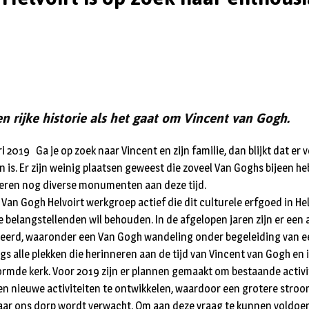
en rijke historie als het gaat om Vincent van Gogh.
i 2019 Ga je op zoek naar Vincent en zijn familie, dan blijkt dat er
n is. Er zijn weinig plaatsen geweest die zoveel Van Goghs bijeen h
neren nog diverse monumenten aan deze tijd.
 Van Gogh Helvoirt werkgroep actief die dit culturele erfgoed in He
 belangstellenden wil behouden. In de afgelopen jaren zijn er een
iseerd, waaronder een Van Gogh wandeling onder begeleiding van e
s alle plekken die herinneren aan de tijd van Vincent van Gogh en i
rmde kerk. Voor 2019 zijn er plannen gemaakt om bestaande activi
en nieuwe activiteiten te ontwikkelen, waardoor een grotere stro
ar ons dorp wordt verwacht. Om aan deze vraag te kunnen voldoen 