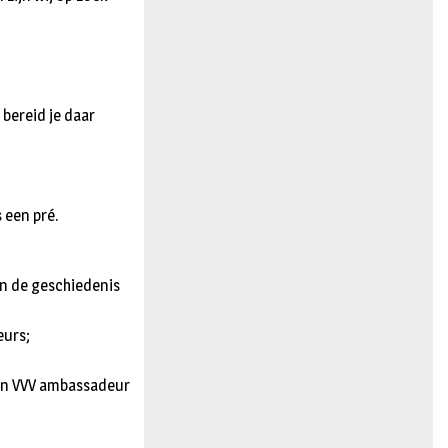
 bereid je daar
 een pré.
 en de geschiedenis
eurs;
van VVV ambassadeur