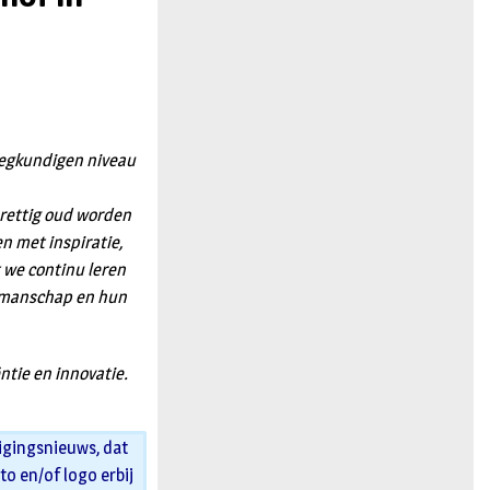
n
leegkundigen niveau
prettig oud worden
n met inspiratie,
t we continu leren
akmanschap en hun
ntie en innovatie.
igingsnieuws, dat
oto en/of logo erbij