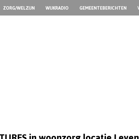
ZORG/WELZIJN
WIJKRADIO
GEMEENTEBERICHTEN
URES in woonzorg locatie Leyen