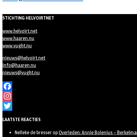
STICHTING HELVOIRTNET
www.helvoirt.net
www.haaren.nu
www.vught.nu
nieuws@helvoirt.net
info@haaren.nu
nieuws@vught.nu
Facebook
Instagram
Twitter
LAATSTE REACTIES
Nelleke de bresser
op
Overleden: Annie Bolenius – Berkelma