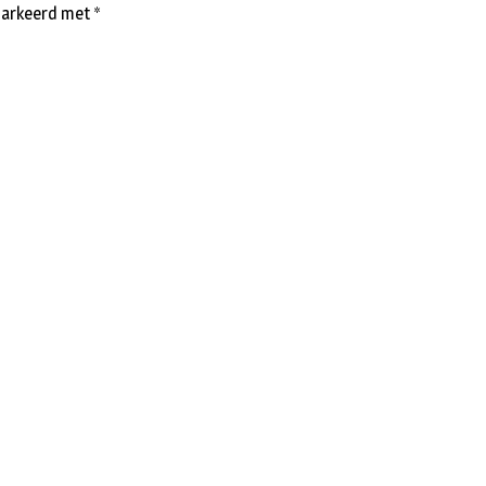
emarkeerd met
*