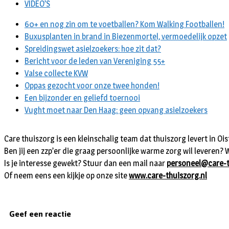
VIDEO’S
60+ en nog zin om te voetballen? Kom Walking Footballen!
Buxusplanten in brand in Biezenmortel, vermoedelijk opzet
Spreidingswet asielzoekers: hoe zit dat?
Bericht voor de leden van Vereniging 55+
Valse collecte KVW
Oppas gezocht voor onze twee honden!
Een bijzonder en geliefd toernooi
Vught moet naar Den Haag: geen opvang asielzoekers
Care thuiszorg is een kleinschalig team dat thuiszorg levert in Ois
Ben jij een zzp’er die graag persoonlijke warme zorg wil leveren? 
Is je interesse gewekt? Stuur dan een mail naar
personeel@care-t
Of neem eens een kijkje op onze site
www.care-thuiszorg.nl
Geef een reactie