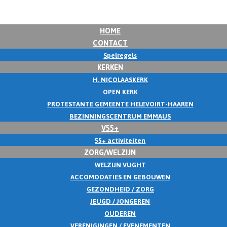
HOME
CONTACT
Spelregels
KERKEN
H. NICOLAASKERK
OPEN KERK
PROTESTANTE GEMEENTE HELEVOIRT-HAAREN
BEZINNINGSCENTRUM EMMAUS
V55+
55+ activiteiten
ZORG/WELZIJN
WELZIJN VUGHT
ACCOMODATIES EN GEBOUWEN
GEZONDHEID / ZORG
JEUGD / JONGEREN
OUDEREN
VERENIGINGEN / EVENEMENTEN