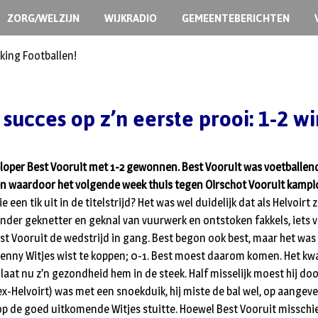
ZORG/WELZIJN
WIJKRADIO
GEMEENTEBERICHTEN
king Footballen!
 succes op z’n eerste prooi: 1-2 wi
ploper Best Vooruit met 1-2 gewonnen. Best Vooruit was voetballend 
en waardoor het volgende week thuis tegen Oirschot Vooruit kampi
ie een tik uit in de titelstrijd? Het was wel duidelijk dat als Helvo
r geknetter en geknal van vuurwerk en ontstoken fakkels, iets voo
est Vooruit de wedstrijd in gang. Best begon ook best, maar het was
Denny Witjes wist te koppen; 0-1. Best moest daarom komen. Het kw
 laat nu z’n gezondheid hem in de steek. Half misselijk moest hij d
x-Helvoirt) was met een snoekduik, hij miste de bal wel, op aangev
 op de goed uitkomende Witjes stuitte. Hoewel Best Vooruit misschien