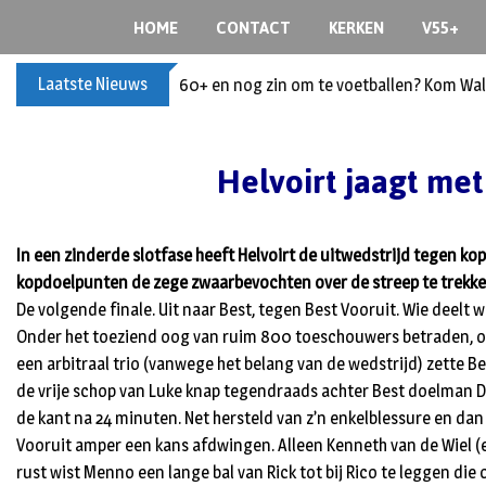
Skip
HOME
CONTACT
KERKEN
V55+
to
content
Laatste Nieuws
60+ en nog zin om te voetballen? Kom Wal
Helvoirt jaagt met
In een zinderde slotfase heeft Helvoirt de uitwedstrijd tegen ko
kopdoelpunten de zege zwaarbevochten over de streep te trekk
De volgende finale. Uit naar Best, tegen Best Vooruit. Wie deelt w
Onder het toeziend oog van ruim 800 toeschouwers betraden, onde
een arbitraal trio (vanwege het belang van de wedstrijd) zette B
de vrije schop van Luke knap tegendraads achter Best doelman 
de kant na 24 minuten. Net hersteld van z’n enkelblessure en dan
Vooruit amper een kans afdwingen. Alleen Kenneth van de Wiel (e
rust wist Menno een lange bal van Rick tot bij Rico te leggen die