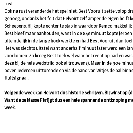
rust.
Ook na rust veranderde het spel niet. Best Vooruit zette volop dr
genoeg, ondanks het feit dat Helvoirt zelf amper de eigen helft 
Scheepens. Hij kopte echter te slap in waardoor Remco makkelijk
Best bleef maar aanhouden, want in de 84e minuut kopte Jeroen Li
uiteindelijk in de lange hoek werkte en had Best Vooruit dan to
Het was slechts uitstel want anderhalf minuut later werd een la
voorkomen. Zo kreeg Best toch wel waar het recht op had en was
deze bij de hele wedstrijd ook al trouwens). Maar in de 90e minu
boven iedereen uittorende en via de hand van Witjes de bal binn
fluitsignaal.
Volgende week kan Helvoirt dus historie schrijven. Bij winst op
Want de 2e klasse F krijgt dus een hele spannende ontknoping 
week
.