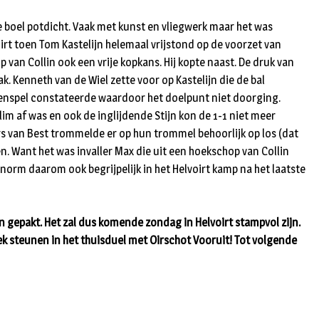
n
de boel potdicht. Vaak met kunst en vliegwerk maar het was
oirt toen Tom Kastelijn helemaal vrijstond op de voorzet van
an Collin ook een vrije kopkans. Hij kopte naast. De druk van
. Kenneth van de Wiel zette voor op Kastelijn die de bal
uitenspel constateerde waardoor het doelpunt niet doorging.
m af was en ook de inglijdende Stijn kon de 1-1 niet meer
s van Best trommelde er op hun trommel behoorlijk op los (dat
n. Want het was invaller Max die uit een hoekschop van Collin
orm daarom ook begrijpelijk in het Helvoirt kamp na het laatste
n gepakt. Het zal dus komende zondag in Helvoirt stampvol zijn.
 steunen in het thuisduel met Oirschot Vooruit! Tot volgende