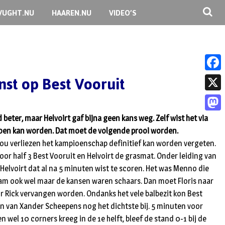
VUGHT.NU
HAAREN.NU
VIDEO’S
nst op Best Vooruit
F
a
X
c
beter, maar Helvoirt gaf bijna geen kans weg. Zelf wist het via
M
e
oen kan worden. Dat moet de volgende prooi worden.
a
b
irt zou verliezen het kampioenschap definitief kan worden vergeten.
s
r half 3 Best Vooruit en Helvoirt de grasmat. Onder leiding van
o
t
 Helvoirt dat al na 5 minuten wist te scoren. Het was Menno die
o
am ook wel maar de kansen waren schaars. Dan moet Floris naar
o
k
oor Rick vervangen worden. Ondanks het vele balbezit kon Best
d
en van Xander Scheepens nog het dichtste bij. 5 minuten voor
o
 wel 10 corners kreeg in de 1e helft, bleef de stand 0-1 bij de