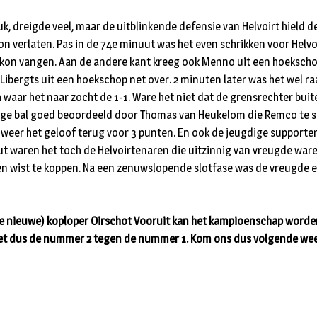
uk, dreigde veel, maar de uitblinkende defensie van Helvoirt hield 
kon verlaten. Pas in de 74e minuut was het even schrikken voor Helv
 kon vangen. Aan de andere kant kreeg ook Menno uit een hoekschop v
bergts uit een hoekschop net over. 2 minuten later was het wel raak
ch waar het naar zocht de 1-1. Ware het niet dat de grensrechter b
nge bal goed beoordeeld door Thomas van Heukelom die Remco te sli
 weer het geloof terug voor 3 punten. En ook de jeugdige supporter
ut waren het toch de Helvoirtenaren die uitzinnig van vreugde ware
en wist te koppen. Na een zenuwslopende slotfase was de vreugde en
 (de nieuwe) koploper Oirschot Vooruit kan het kampioenschap worde
met dus de nummer 2 tegen de nummer 1. Kom ons dus volgende week