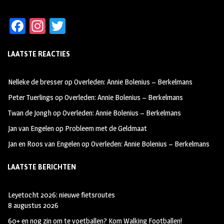
Fa
In
T
ce
st
wi
LAATSTE REACTIES
b
ag
tt
oo
ra
er
Nelleke de bresser
op
Overleden: Annie Bolenius – Berkelmans
k
m
Peter Tuerlings
op
Overleden: Annie Bolenius – Berkelmans
Twan de Jongh
op
Overleden: Annie Bolenius – Berkelmans
Jan van Engelen
op
Probleem met de Geldmaat
Jan en Roos van Engelen
op
Overleden: Annie Bolenius – Berkelmans
LAATSTE BERICHTEN
Leyetocht 2026: nieuwe fietsroutes
8 augustus 2026
60+ en nog zin om te voetballen? Kom Walking Footballen!