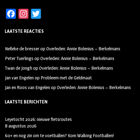
Fa
In
T
ce
st
wi
LAATSTE REACTIES
b
ag
tt
oo
ra
er
Nelleke de bresser
op
Overleden: Annie Bolenius – Berkelmans
k
m
Peter Tuerlings
op
Overleden: Annie Bolenius – Berkelmans
Twan de Jongh
op
Overleden: Annie Bolenius – Berkelmans
Jan van Engelen
op
Probleem met de Geldmaat
Jan en Roos van Engelen
op
Overleden: Annie Bolenius – Berkelmans
LAATSTE BERICHTEN
Leyetocht 2026: nieuwe fietsroutes
8 augustus 2026
60+ en nog zin om te voetballen? Kom Walking Footballen!