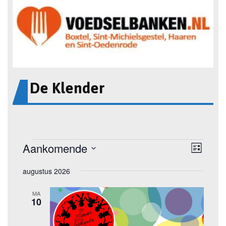
De Klender