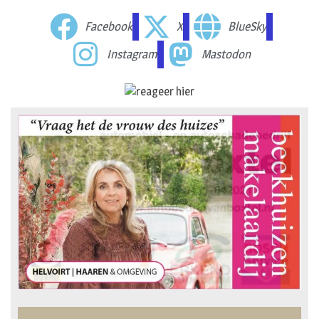
Facebook
X
BlueSky
Instagram
Mastodon