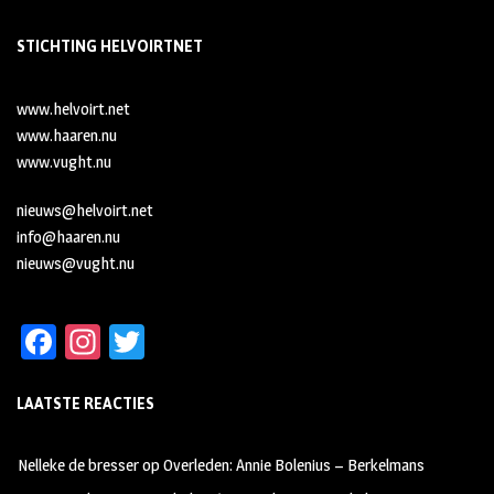
STICHTING HELVOIRTNET
www.helvoirt.net
www.haaren.nu
www.vught.nu
nieuws@helvoirt.net
info@haaren.nu
nieuws@vught.nu
Fa
In
T
ce
st
wi
LAATSTE REACTIES
b
ag
tt
oo
ra
er
Nelleke de bresser
op
Overleden: Annie Bolenius – Berkelmans
k
m