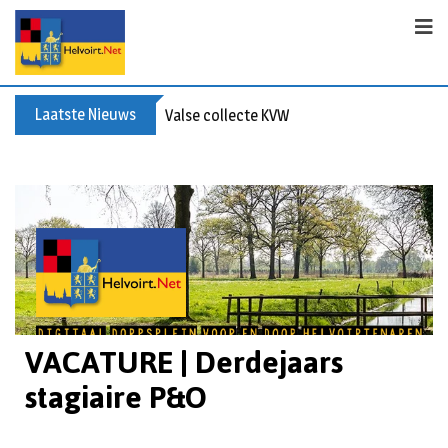
Laatste Nieuws
Valse collecte KVW
VACATURE | Derdejaars
stagiaire P&O