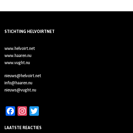
STICHTING HELVOIRTNET
www.helvoirt.net
www.haaren.nu
www.vught.nu
nieuws@helvoirt.net
info@haaren.nu
nieuws@vught.nu
Fa
In
T
ce
st
wi
LAATSTE REACTIES
b
ag
tt