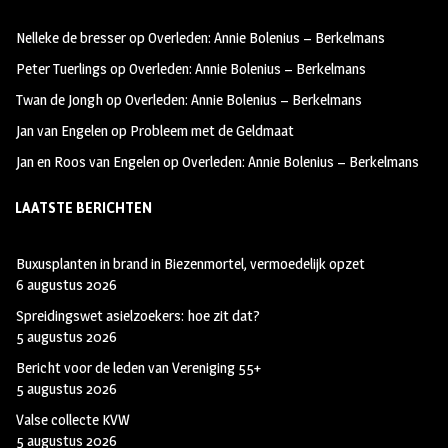
oo
ra
er
Nelleke de bresser
op
Overleden: Annie Bolenius – Berkelmans
k
m
Peter Tuerlings
op
Overleden: Annie Bolenius – Berkelmans
Twan de Jongh
op
Overleden: Annie Bolenius – Berkelmans
Jan van Engelen
op
Probleem met de Geldmaat
Jan en Roos van Engelen
op
Overleden: Annie Bolenius – Berkelmans
LAATSTE BERICHTEN
Buxusplanten in brand in Biezenmortel, vermoedelijk opzet
6 augustus 2026
Spreidingswet asielzoekers: hoe zit dat?
5 augustus 2026
Bericht voor de leden van Vereniging 55+
5 augustus 2026
Valse collecte KVW
5 augustus 2026