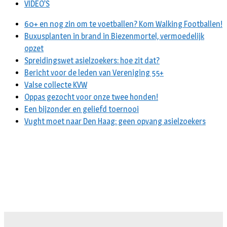
VIDEO’S
60+ en nog zin om te voetballen? Kom Walking Footballen!
Buxusplanten in brand in Biezenmortel, vermoedelijk
opzet
Spreidingswet asielzoekers: hoe zit dat?
Bericht voor de leden van Vereniging 55+
Valse collecte KVW
Oppas gezocht voor onze twee honden!
Een bijzonder en geliefd toernooi
Vught moet naar Den Haag: geen opvang asielzoekers