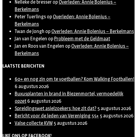
Nelleke de bresser
op
Overleden: Annie Bolenius –
Berkelmans
Peter Tuerlings
op
Overleden: Annie Bolenius –
Berkelmans
Twan de Jongh
op
Overleden: Annie Bolenius – Berkelmans
Jan van Engelen
op
Probleem met de Geldmaat
Jan en Roos van Engelen
op
Overleden: Annie Bolenius –
Berkelmans
LAATSTE BERICHTEN
60+ en nog zin om te voetballen? Kom Walking Footballen!
6 augustus 2026
Buxusplanten in brand in Biezenmortel, vermoedelijk
opzet
6 augustus 2026
Spreidingswet asielzoekers: hoe zit dat?
5 augustus 2026
Bericht voor de leden van Vereniging 55+
5 augustus 2026
Valse collecte KVW
5 augustus 2026
LIKE ONS OP FACEBOOK!