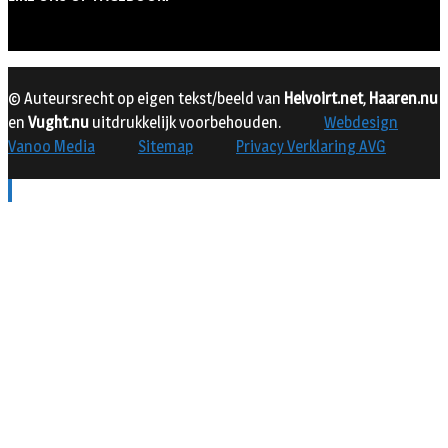
© Auteursrecht op eigen tekst/beeld van
Helvoirt.net
,
Haaren.nu
en
Vught.nu
uitdrukkelijk voorbehouden.
Webdesign
Vanoo Media
Sitemap
Privacy Verklaring AVG