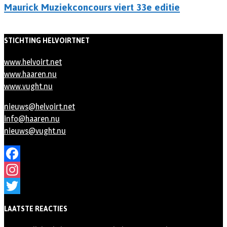
Maurick Muziekconcours viert 33e editie
STICHTING HELVOIRTNET
www.helvoirt.net
www.haaren.nu
www.vught.nu
nieuws@helvoirt.net
info@haaren.nu
nieuws@vught.nu
Facebook
Instagram
Twitter
LAATSTE REACTIES