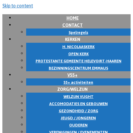
Skip to content
HOME
CONTACT
Spelregels
KERKEN
H. NICOLAASKERK
OPEN KERK
PROTESTANTE GEMEENTE HELEVOIRT-HAAREN
BEZINNINGSCENTRUM EMMAUS
V55+
55+ activiteiten
ZORG/WELZIJN
WELZIJN VUGHT
ACCOMODATIES EN GEBOUWEN
GEZONDHEID / ZORG
JEUGD / JONGEREN
OUDEREN
VERENIGINGEN / EVENEMENTEN