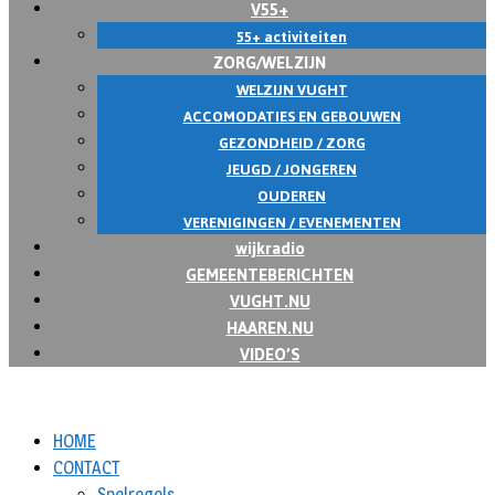
V55+
55+ activiteiten
ZORG/WELZIJN
WELZIJN VUGHT
ACCOMODATIES EN GEBOUWEN
GEZONDHEID / ZORG
JEUGD / JONGEREN
OUDEREN
VERENIGINGEN / EVENEMENTEN
wijkradio
GEMEENTEBERICHTEN
VUGHT.NU
HAAREN.NU
VIDEO’S
HOME
CONTACT
Spelregels