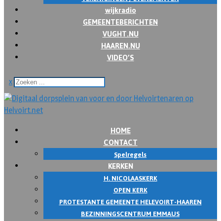
wijkradio
GEMEENTEBERICHTEN
VUGHT.NU
HAAREN.NU
VIDEO’S
x
HOME
CONTACT
Spelregels
KERKEN
H. NICOLAASKERK
OPEN KERK
PROTESTANTE GEMEENTE HELEVOIRT-HAAREN
BEZINNINGSCENTRUM EMMAUS