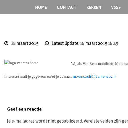
Skip
HOME
CONTACT
KERKEN
V55+
to
content
18 maart 2015
Latest Update: 18 maart 2015 18:49
Wij als Van Rens mobiliteit, Molens
Interesse? mail je gegevens en/of je cv naar:
m.vancaulil@vanrensbv.nl
Geef een reactie
Je e-mailadres wordt niet gepubliceerd.
Vereiste velden zijn 