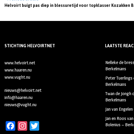
Helvoirt buigt pas diep in blessuretijd voor topklasser Kozakken B
STICHTING HELVOIRTNET
LAATSTE REAC
Nelleke de bres
www.helvoirt.net
Berkelmans
www.haaren.nu
www.vught.nu
Peter Tuerlings
Berkelmans
nieuws@helvoirt.net
Twan de Jongh
info@haaren.nu
Berkelmans
nieuws@vught.nu
Jan van Engelen
Jan en Roos van
Fa
In
T
Bolenius – Ber