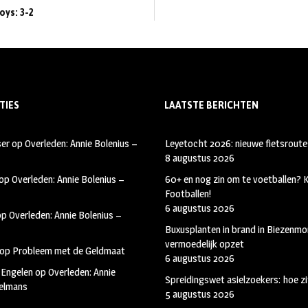
oys: 3-2
TIES
LAATSTE BERICHTEN
ser
op
Overleden: Annie Bolenius –
Leyetocht 2026: nieuwe fietsroute
8 augustus 2026
op
Overleden: Annie Bolenius –
60+ en nog zin om te voetballen?
Footballen!
6 augustus 2026
op
Overleden: Annie Bolenius –
Buxusplanten in brand in Biezenmor
vermoedelijk opzet
op
Probleem met de Geldmaat
6 augustus 2026
 Engelen
op
Overleden: Annie
Spreidingswet asielzoekers: hoe zi
kelmans
5 augustus 2026