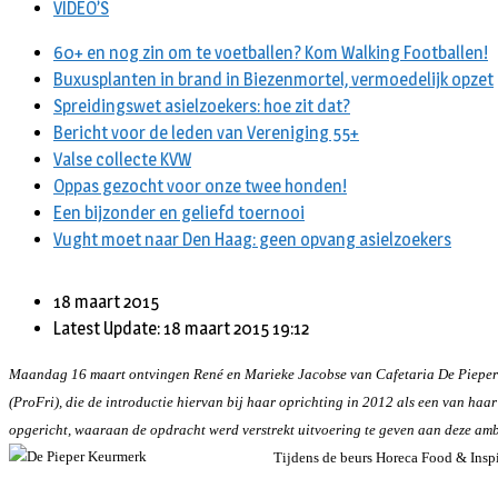
VIDEO’S
60+ en nog zin om te voetballen? Kom Walking Footballen!
Buxusplanten in brand in Biezenmortel, vermoedelijk opzet
Spreidingswet asielzoekers: hoe zit dat?
Bericht voor de leden van Vereniging 55+
Valse collecte KVW
Oppas gezocht voor onze twee honden!
Een bijzonder en geliefd toernooi
Vught moet naar Den Haag: geen opvang asielzoekers
18 maart 2015
Latest Update: 18 maart 2015 19:12
Maandag 16 maart ontvingen René en Marieke Jacobse van Cafetaria De Pieper in 
(ProFri), die de introductie hiervan bij haar oprichting in 2012 als een van h
opgericht, waaraan de opdracht werd verstrekt uitvoering te geven aan deze amb
Tijdens de beurs Horeca Food & Inspir