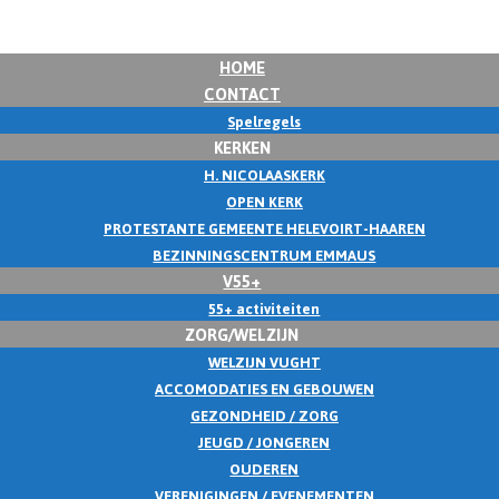
HOME
CONTACT
Spelregels
KERKEN
H. NICOLAASKERK
OPEN KERK
PROTESTANTE GEMEENTE HELEVOIRT-HAAREN
BEZINNINGSCENTRUM EMMAUS
V55+
55+ activiteiten
ZORG/WELZIJN
WELZIJN VUGHT
ACCOMODATIES EN GEBOUWEN
GEZONDHEID / ZORG
JEUGD / JONGEREN
OUDEREN
VERENIGINGEN / EVENEMENTEN