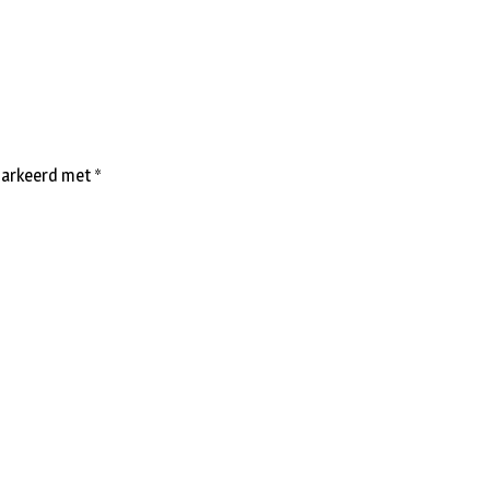
emarkeerd met
*