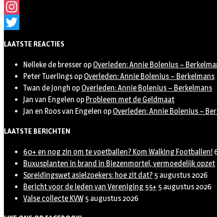
Facebook
Instagram
Twitter
LAATSTE REACTIES
Nelleke de bresser
op
Overleden: Annie Bolenius – Berkelma
Peter Tuerlings
op
Overleden: Annie Bolenius – Berkelmans
Twan de Jongh
op
Overleden: Annie Bolenius – Berkelmans
Jan van Engelen
op
Probleem met de Geldmaat
Jan en Roos van Engelen
op
Overleden: Annie Bolenius – Be
LAATSTE BERICHTEN
60+ en nog zin om te voetballen? Kom Walking Footballen!
Buxusplanten in brand in Biezenmortel, vermoedelijk opzet
Spreidingswet asielzoekers: hoe zit dat?
5 augustus 2026
Bericht voor de leden van Vereniging 55+
5 augustus 2026
Valse collecte KVW
5 augustus 2026