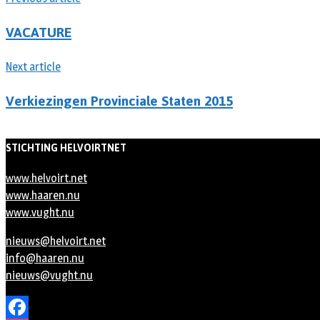
VACATURE
Next article
Verkiezingen Provinciale Staten 2015
STICHTING HELVOIRTNET
www.helvoirt.net
www.haaren.nu
www.vught.nu
nieuws@helvoirt.net
info@haaren.nu
nieuws@vught.nu