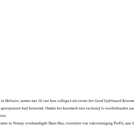
Helvoirt, samen met 16 van hun collega’s als eerste het Goed Gefrituurd Keurmerk
aar speerpunten had benoemd. Omdat het keurmerk niet exclusief is voorbehouden 
itie.
atie in Venray overhandigde Hans Hus, voorzitter van vakvereniging ProFri, aan Jac