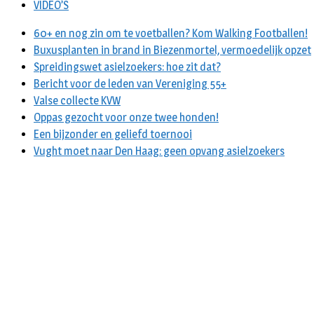
VIDEO’S
60+ en nog zin om te voetballen? Kom Walking Footballen!
Buxusplanten in brand in Biezenmortel, vermoedelijk opzet
Spreidingswet asielzoekers: hoe zit dat?
Bericht voor de leden van Vereniging 55+
Valse collecte KVW
Oppas gezocht voor onze twee honden!
Een bijzonder en geliefd toernooi
Vught moet naar Den Haag: geen opvang asielzoekers