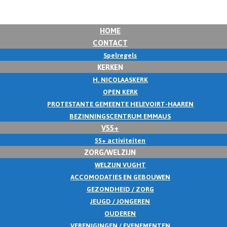
HOME
CONTACT
Spelregels
KERKEN
H. NICOLAASKERK
OPEN KERK
PROTESTANTE GEMEENTE HELEVOIRT-HAAREN
BEZINNINGSCENTRUM EMMAUS
V55+
55+ activiteiten
ZORG/WELZIJN
WELZIJN VUGHT
ACCOMODATIES EN GEBOUWEN
GEZONDHEID / ZORG
JEUGD / JONGEREN
OUDEREN
VERENIGINGEN / EVENEMENTEN