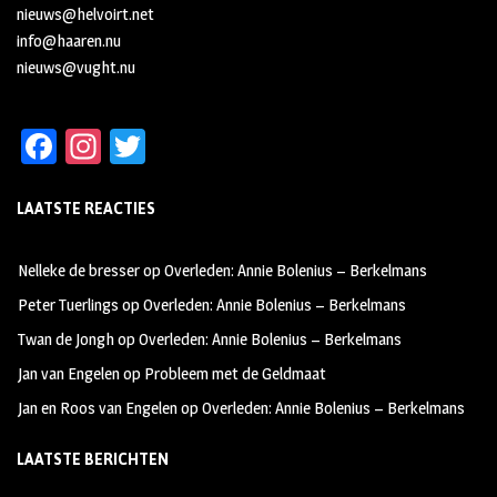
nieuws@helvoirt.net
info@haaren.nu
nieuws@vught.nu
Fa
In
T
ce
st
wi
LAATSTE REACTIES
b
ag
tt
oo
ra
er
Nelleke de bresser
op
Overleden: Annie Bolenius – Berkelmans
k
m
Peter Tuerlings
op
Overleden: Annie Bolenius – Berkelmans
Twan de Jongh
op
Overleden: Annie Bolenius – Berkelmans
Jan van Engelen
op
Probleem met de Geldmaat
Jan en Roos van Engelen
op
Overleden: Annie Bolenius – Berkelmans
LAATSTE BERICHTEN