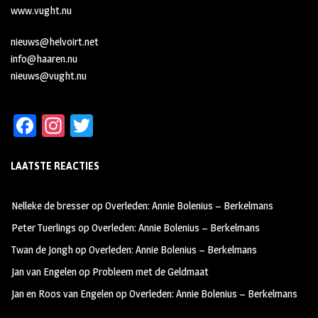
www.vught.nu
nieuws@helvoirt.net
info@haaren.nu
nieuws@vught.nu
Fa
In
T
ce
st
wi
LAATSTE REACTIES
b
ag
tt
oo
ra
er
Nelleke de bresser
op
Overleden: Annie Bolenius – Berkelmans
k
m
Peter Tuerlings
op
Overleden: Annie Bolenius – Berkelmans
Twan de Jongh
op
Overleden: Annie Bolenius – Berkelmans
Jan van Engelen
op
Probleem met de Geldmaat
Jan en Roos van Engelen
op
Overleden: Annie Bolenius – Berkelmans