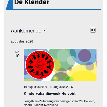
De Klender