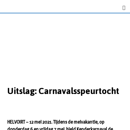
Uitslag: Carnavalsspeurtocht
HELVOIRT – 12 mei 2021. Tijdens de meivakantie, op
donderdag 6 en vrijdag 7 mei, hield Kenderkarnaval de