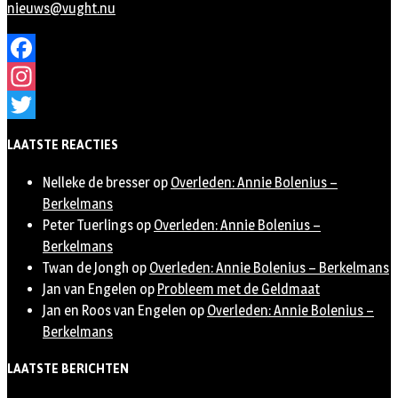
nieuws@vught.nu
Facebook
Instagram
Twitter
LAATSTE REACTIES
Nelleke de bresser
op
Overleden: Annie Bolenius –
Berkelmans
Peter Tuerlings
op
Overleden: Annie Bolenius –
Berkelmans
Twan de Jongh
op
Overleden: Annie Bolenius – Berkelmans
Jan van Engelen
op
Probleem met de Geldmaat
Jan en Roos van Engelen
op
Overleden: Annie Bolenius –
Berkelmans
LAATSTE BERICHTEN