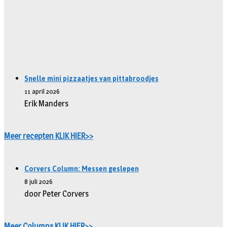
Snelle mini pizzaatjes van pittabroodjes
11 april 2026
Erik Manders
Meer recepten KLIK HIER>>
Corvers Column: Messen geslepen
8 juli 2026
door Peter Corvers
Meer Columns KLIK HIER>>