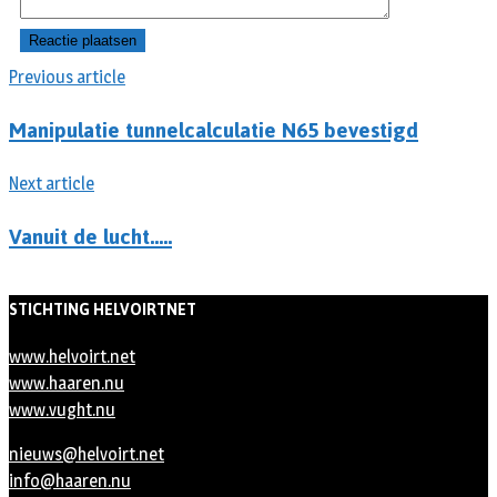
Previous article
Manipulatie tunnelcalculatie N65 bevestigd
Next article
Vanuit de lucht…..
STICHTING HELVOIRTNET
www.helvoirt.net
www.haaren.nu
www.vught.nu
nieuws@helvoirt.net
info@haaren.nu