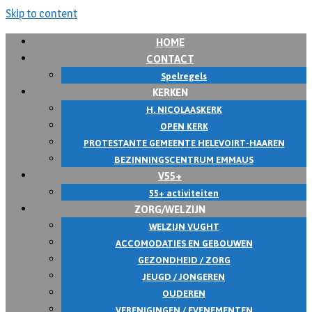
Skip to content
HOME
CONTACT
Spelregels
KERKEN
H. NICOLAASKERK
OPEN KERK
PROTESTANTE GEMEENTE HELEVOIRT-HAAREN
BEZINNINGSCENTRUM EMMAUS
V55+
55+ activiteiten
ZORG/WELZIJN
WELZIJN VUGHT
ACCOMODATIES EN GEBOUWEN
GEZONDHEID / ZORG
JEUGD / JONGEREN
OUDEREN
VERENIGINGEN / EVENEMENTEN