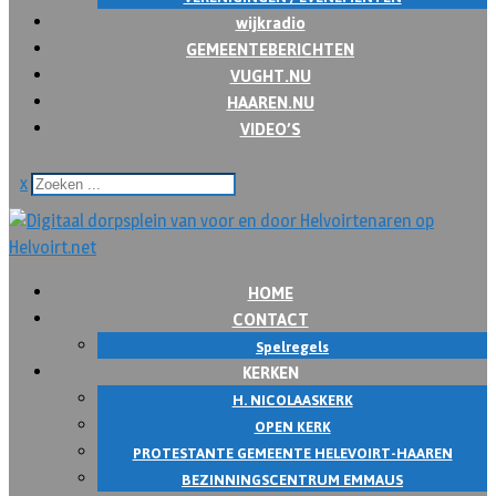
wijkradio
GEMEENTEBERICHTEN
VUGHT.NU
HAAREN.NU
VIDEO’S
x
HOME
CONTACT
Spelregels
KERKEN
H. NICOLAASKERK
OPEN KERK
PROTESTANTE GEMEENTE HELEVOIRT-HAAREN
BEZINNINGSCENTRUM EMMAUS