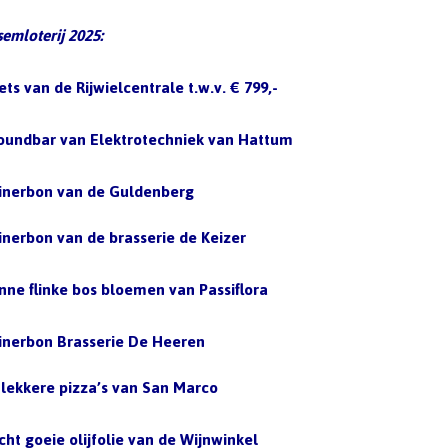
semloterij 2025:
iets van de Rijwielcentrale t.w.v. € 799,-
 soundbar van Elektrotechniek van Hattum
 dinerbon van de Guldenberg
dinerbon van de brasserie de Keizer
 unne flinke bos bloemen van Passiflora
 dinerbon Brasserie De Heeren
3 lekkere pizza’s van San Marco
echt goeie olijfolie van de Wijnwinkel